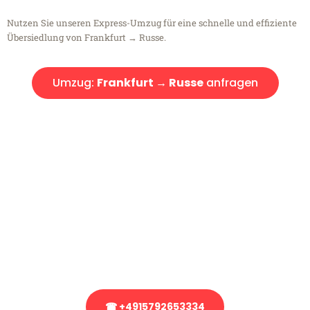
Nutzen Sie unseren Express-Umzug für eine schnelle und effiziente
Übersiedlung von Frankfurt → Russe.
Umzug:
Frankfurt → Russe
anfragen
Kostenlose Beratung!
Sie haben Fragen?
Sie haben Fragen zu Ihrem Transport oder benötigen eine Beratung
bezüglich Ihres Umzug?
Rufen Sie uns gerne an, unser Team aus Experten freut sich, Ihnen
kostenlos weiterzuhelfen!
☎ +4915792653334