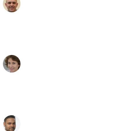
Frederik F.
Umzug in Frankfurt
"Besser hätte ich mir den Umzug von
Frankfurt nach Wien nicht vorstellen
können - DANKE!"
Maria W
Umzug von Frankfurt nach Wien
"Mein Klavier kam in unter 24 Stunden
ohne einen Kratzer an - ein
erstklassiger Service!"
Ümit Y.
Klaviertransport in Frankfurt