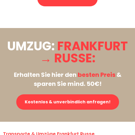
Stattdessen eine unverbindliche Anfrage senden
UMZUG:
FRANKFURT
→ RUSSE:
Erhalten Sie hier den
besten Preis
&
sparen Sie mind. 50€!
Kostenlos & unverbindlich anfragen!
Transporte & Umzüge Frankfurt Russe