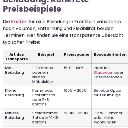
Preisbeispiele
Die
Kosten
für eine Beiladung in Frankfurt variieren je
nach Volumen, Entfernung und Flexibilität bei den
Terminen. Hier finden Sie eine transparente Übersicht
typischer Preise:
Art des
Beispiel
Preisspanne
Besonderheiten
Transports
Mini-
1-3 Kartons
50€ – 100€
Ideal für
Beiladung
oder ein
Studenten
oder
kleines
Einzelpersonen
Möbelstück
Kleine
Kommode,
100€ – 200€
Beliebte Option
Beiladung
Schreibtisch
für Teilumzüge
oder 5-8
Kartons
Mittlere
Schlafzimmer-
200€ – 350€
Für WG-Zimmer
Beiladung
Set oder 10-15
oder kleine
Kartons
Wohnungen