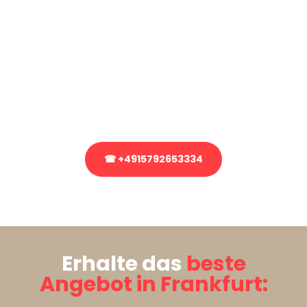
Sie haben Fragen?
Sie haben Fragen zu Ihrem Transport oder benötigen eine Beratung
bezüglich Ihres Umzug?
Rufen Sie uns gerne an, unser Team aus Experten freut sich, Ihnen
kostenlos weiterzuhelfen!
☎ +4915792653334
Stattdessen eine unverbindliche Anfrage senden
Erhalte das
beste
Angebot in Frankfurt: