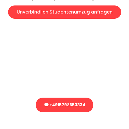
Unverbindlich Studentenumzug anfragen
Kostenlose Beratung!
Sie haben Fragen?
Sie haben Fragen zu Ihrem Transport oder benötigen eine Beratung
bezüglich Ihres Umzug?
Rufen Sie uns gerne an, unser Team aus Experten freut sich, Ihnen
kostenlos weiterzuhelfen!
☎ +4915792653334
Stattdessen eine unverbindliche Anfrage senden