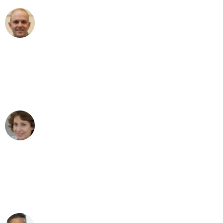
Frederik F.
Umzug in Frankfurt
"Besser hätte ich mir den Umzug von
Frankfurt nach Wien nicht vorstellen
können - DANKE!"
Maria W
Umzug von Frankfurt nach Wien
"Mein Klavier kam in unter 24 Stunden
ohne einen Kratzer an - ein
erstklassiger Service!"