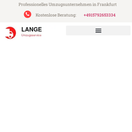
Professionelles Umzugsunternehmen in Frankfurt
Kostenlose Beratung:
+4915792653334
Lange Umzugsservice aus Frankfurt
Studentenumzug in
Frankfurt
Günstig: Studentenumzug in Frankfurt ab
49€
Express-Abwicklung in unter 24 Stunden!
Über 15 Jahre Erfahrung mit Umzügen!