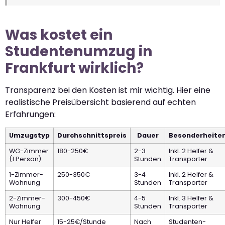
Was kostet ein
Studentenumzug in
Frankfurt wirklich?
Transparenz bei den Kosten ist mir wichtig. Hier eine
realistische Preisübersicht basierend auf echten
Erfahrungen:
Umzugstyp
Durchschnittspreis
Dauer
Besonderheite
WG-Zimmer
180-250€
2-3
Inkl. 2 Helfer &
(1 Person)
Stunden
Transporter
1-Zimmer-
250-350€
3-4
Inkl. 2 Helfer &
Wohnung
Stunden
Transporter
2-Zimmer-
300-450€
4-5
Inkl. 3 Helfer &
Wohnung
Stunden
Transporter
Nur Helfer
15-25€/Stunde
Nach
Studenten-