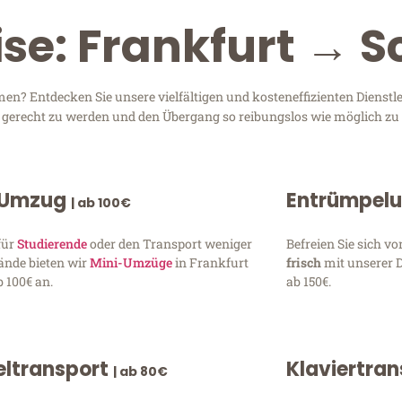
ise: Frankfurt →
n? Entdecken Sie unsere vielfältigen und kosteneffizienten Dienst
en gerecht zu werden und den Übergang so reibungslos wie möglich zu 
 Umzug
Entrümpel
| ab 100€
für
Studierende
oder den Transport weniger
Befreien Sie sich 
ände bieten wir
Mini-Umzüge
in Frankfurt
frisch
mit unserer 
 100€ an.
ab 150€.
ltransport
Klaviertra
| ab 80€