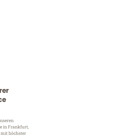
rer
Kostenlose Beratung!
ce
Sie 
unseren
Frag
 in Frankfurt,
 mit höchster