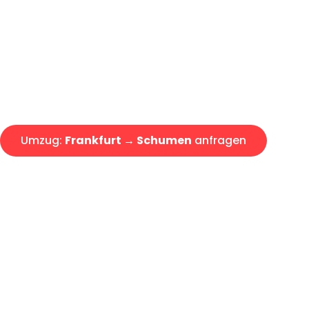
Express-Abwicklung in unter 2
Über 15 Jahre Erfahrung mit 
Angebot erhalten in unter 30 
Umzug:
Frankfurt → Schumen
anfragen
Alle Umzugsanfragen sind zu 100% kostenlos & unverbind