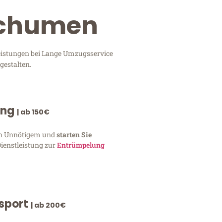
 Schumen
leistungen bei Lange Umzugsservice
gestalten.
ung
| ab 150€
von Unnötigem und
starten Sie
Dienstleistung zur
Entrümpelung
nsport
| ab 200€