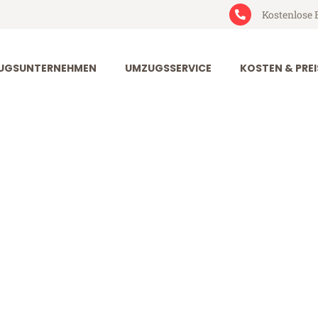
Kostenlose 
UGSUNTERNEHMEN
UMZUGSSERVICE
KOSTEN & PREI
urt Schumen
chumen (ab 199€)