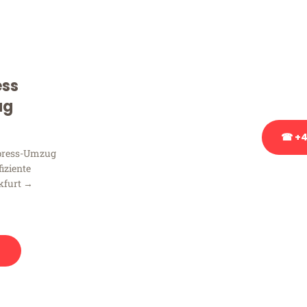
Sie haben Fragen zu Ihrem
Beratung bezüglich Ihres
Rufen Sie uns gerne an, un
ess
Ihnen kostenlos weiterzuh
ug
☎ +4
xpress-Umzug
fiziente
Stattdessen eine u
kfurt →
n