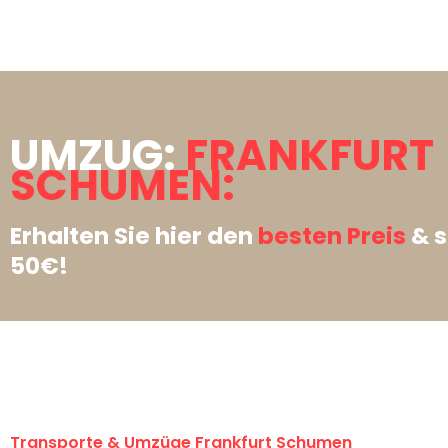
UMZUG:
FRANKFURT
SCHUMEN:
Erhalten Sie hier den
besten Preis
& s
50€!
Transporte & Umzüge Frankfurt Schumen