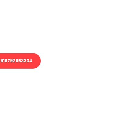
 Transport oder benötigen eine
 Umzug?
ser Team aus Experten freut sich,
elfen!
915792653334
nverbindliche Anfrage senden