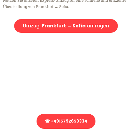
Nutzen Sie unseren Express-Umzug für eine schnelle und effiziente
Übersiedlung von Frankfurt → Sofia.
Umzug:
Frankfurt → Sofia
anfragen
Kostenlose Beratung!
Sie haben Fragen?
Sie haben Fragen zu Ihrem Transport oder benötigen eine Beratung
bezüglich Ihres Umzug?
Rufen Sie uns gerne an, unser Team aus Experten freut sich, Ihnen
kostenlos weiterzuhelfen!
☎ +4915792653334