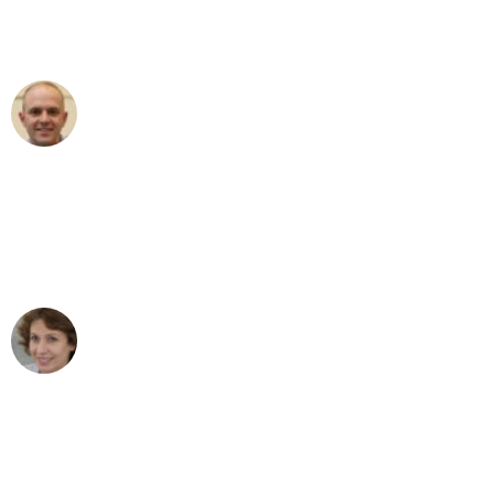
Umzugsservice für ihren
außergewöhnlichen Service!"
Frederik F.
Umzug in Frankfurt
"Besser hätte ich mir den Umzug von
Frankfurt nach Wien nicht vorstellen
können - DANKE!"
Maria W
Umzug von Frankfurt nach Wien
"Mein Klavier kam in unter 24 Stunden
ohne einen Kratzer an - ein