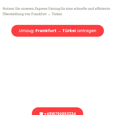
Nutzen Sie unseren Express-Umzug für eine schnelle und effiziente
Übersiedlung von Frankfurt → Türkei.
Umzug:
Frankfurt → Türkei
anfragen
Kostenlose Beratung!
Sie haben Fragen?
Sie haben Fragen zu Ihrem Transport oder benötigen eine Beratung
bezüglich Ihres Umzug?
Rufen Sie uns gerne an, unser Team aus Experten freut sich, Ihnen
kostenlos weiterzuhelfen!
☎ +4915792653334