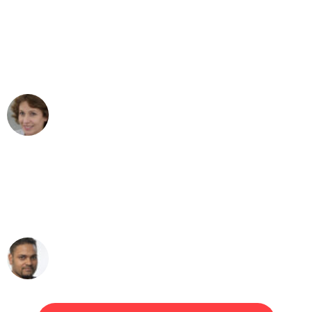
"Besser hätte ich mir den Umzug von
Frankfurt nach Wien nicht vorstellen
können - DANKE!"
Maria W
Umzug von Frankfurt nach Wien
"Mein Klavier kam in unter 24 Stunden
ohne einen Kratzer an - ein
erstklassiger Service!"
Ümit Y.
Klaviertransport in Frankfurt