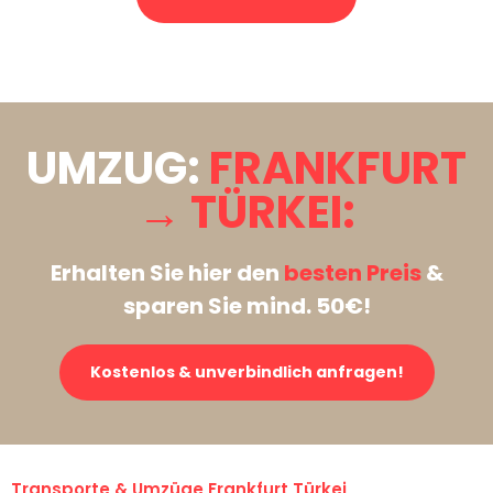
Stattdessen eine unverbindliche Anfrage senden
UMZUG:
FRANKFURT
→ TÜRKEI:
Erhalten Sie hier den
besten Preis
&
sparen Sie mind. 50€!
Kostenlos & unverbindlich anfragen!
Transporte & Umzüge Frankfurt Türkei