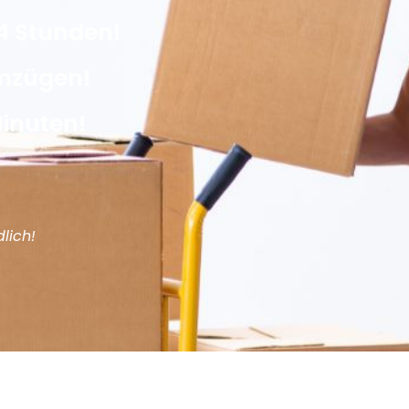
4 Stunden!
Umzügen!
Minuten!
lich!