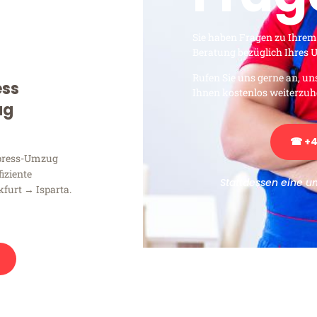
Sie haben Fragen zu Ihrem
Beratung bezüglich Ihres
Rufen Sie uns gerne an, un
ess
Ihnen kostenlos weiterzuh
ug
☎ +4
xpress-Umzug
fiziente
Stattdessen eine u
furt → Isparta.