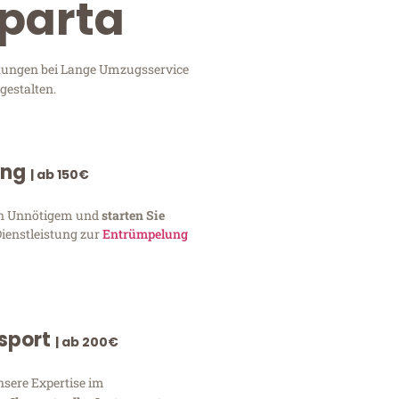
sparta
istungen bei Lange Umzugsservice
gestalten.
ung
| ab 150€
von Unnötigem und
starten Sie
Dienstleistung zur
Entrümpelung
nsport
| ab 200€
nsere Expertise im