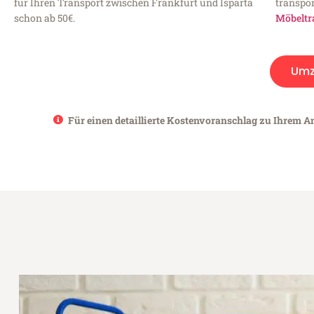
für Ihren Transport zwischen Frankfurt und Isparta
transpor
schon ab 50€.
Möbeltr
Umz
Für einen detaillierte Kostenvoranschlag zu Ihrem An