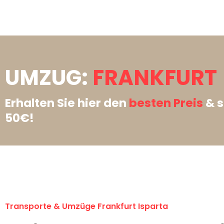
UMZUG:
FRANKFURT 
Erhalten Sie hier den
besten Preis
& s
50€!
Transporte & Umzüge Frankfurt Isparta