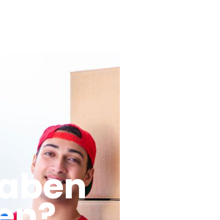
haben
en?