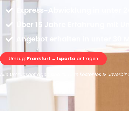
Express-Abwicklung in unter 2
Über 15 Jahre Erfahrung mit 
Angebot erhalten in unter 30 
Umzug:
Frankfurt → Isparta
anfragen
Alle Umzugsanfragen sind zu 100% kostenlos & unverbind