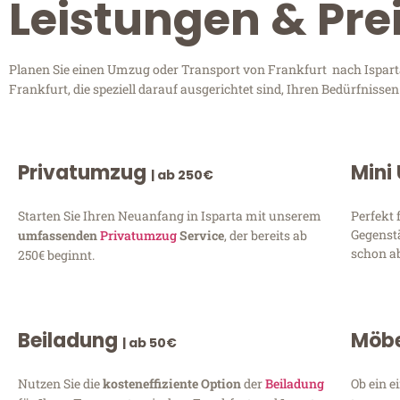
Leistungen & Prei
Planen Sie einen Umzug oder Transport von Frankfurt nach Isparta
Frankfurt, die speziell darauf ausgerichtet sind, Ihren Bedürfniss
Privatumzug
Mini
| ab 250€
Starten Sie Ihren Neuanfang in Isparta mit unserem
Perfekt 
Gegenst
umfassenden
Privatumzug
Service
, der bereits ab
schon ab
250€ beginnt.
Beiladung
Möbe
| ab 50€
Nutzen Sie die
kosteneffiziente Option
der
Beiladung
Ob ein e