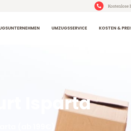
Kostenlose 
UGSUNTERNEHMEN
UMZUGSSERVICE
KOSTEN & PREI
rt Isparta
arta (ab 199€)