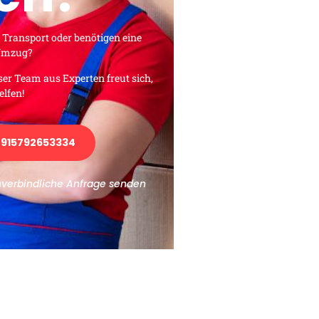
 Transport oder benötigen eine
 Umzug?
ser Team aus Experten freut sich,
elfen!
915792653334
nverbindliche Anfrage senden