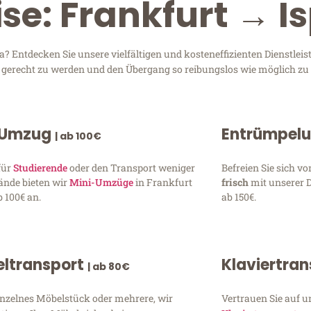
se: Frankfurt → I
? Entdecken Sie unsere vielfältigen und kosteneffizienten Dienstle
en gerecht zu werden und den Übergang so reibungslos wie möglich zu 
 Umzug
Entrümpel
| ab 100€
für
Studierende
oder den Transport weniger
Befreien Sie sich 
ände bieten wir
Mini-Umzüge
in Frankfurt
frisch
mit unserer 
 100€ an.
ab 150€.
ltransport
Klaviertra
| ab 80€
inzelnes Möbelstück oder mehrere, wir
Vertrauen Sie auf u