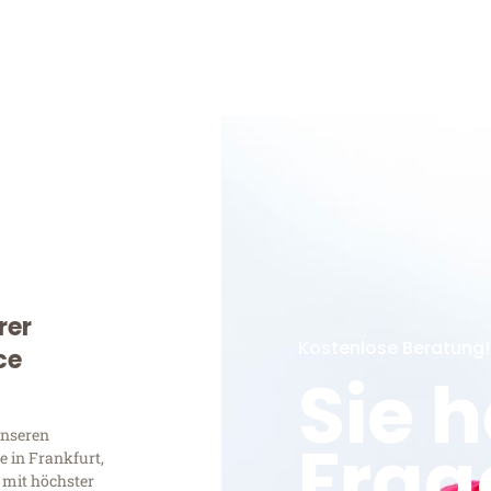
rer
Kostenlose Beratung!
ce
Sie 
unseren
Frag
 in Frankfurt,
 mit höchster