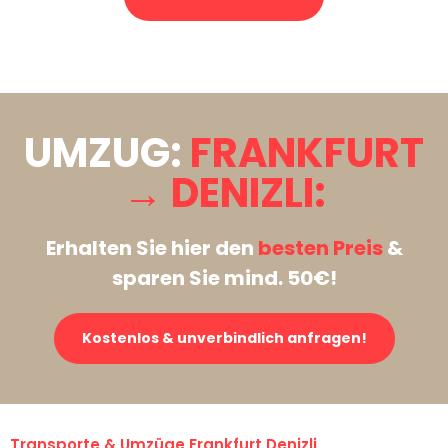
Stattdessen eine unverbindliche Anfrage senden
UMZUG:
FRANKFURT
→ DENIZLI:
Erhalten Sie hier den
besten Preis
&
sparen Sie mind. 50€!
Kostenlos & unverbindlich anfragen!
Transporte & Umzüge Frankfurt Denizli