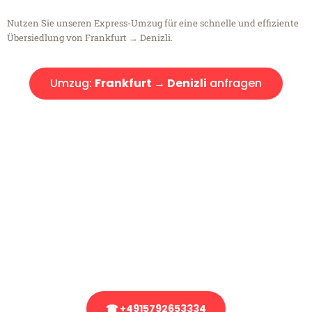
Nutzen Sie unseren Express-Umzug für eine schnelle und effiziente
Übersiedlung von Frankfurt → Denizli.
Umzug:
Frankfurt → Denizli
anfragen
Kostenlose Beratung!
Sie haben Fragen?
Sie haben Fragen zu Ihrem Transport oder benötigen eine Beratung
bezüglich Ihres Umzug?
Rufen Sie uns gerne an, unser Team aus Experten freut sich, Ihnen
kostenlos weiterzuhelfen!
☎ +4915792653334