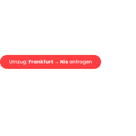
Express-Abwicklung in unter 2
Über 15 Jahre Erfahrung mit 
Angebot erhalten in unter 30 
Umzug:
Frankfurt → Nis
anfragen
Alle Umzugsanfragen sind zu 100% kostenlos & unverbind