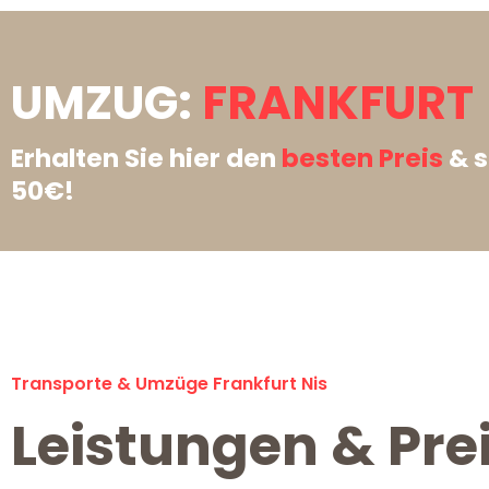
UMZUG:
FRANKFURT 
Erhalten Sie hier den
besten Preis
& s
50€!
Transporte & Umzüge Frankfurt Nis
Leistungen & Prei