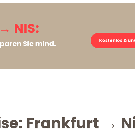
→ NIS:
Kostenlos & un
paren Sie mind.
se: Frankfurt → N