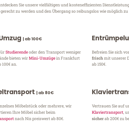
tdecken Sie unsere vielfältigen und kosteneffizienten Dienstleistu
en gerecht zu werden und den Übergang so reibungslos wie möglich zu 
 Umzug
Entrümpel
| ab 100€
für
Studierende
oder den Transport weniger
Befreien Sie sich 
ände bieten wir
Mini-Umzüge
in Frankfurt
frisch
mit unserer 
 100€ an.
ab 150€.
ltransport
Klaviertra
| ab 80€
inzelnes Möbelstück oder mehrere, wir
Vertrauen Sie auf u
tieren Ihre Möbel sicher beim
Klaviertransport
, 
ansport
nach Nis preiswert ab 80€.
sicher
ab 200€ zu be