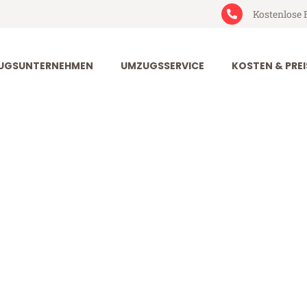
Kostenlose 
UGSUNTERNEHMEN
UMZUGSSERVICE
KOSTEN & PREI
rt Nis
 (ab 199€)