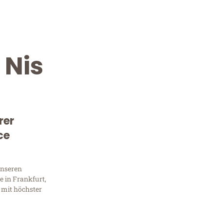
 Nis
rer
ce
Kostenlose Beratung!
Sie 
unseren
 in Frankfurt,
Frag
 mit höchster