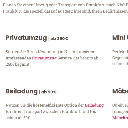
Planen Sie einen Umzug oder Transport von Frankfurt nach Nis? En
Frankfurt, die speziell darauf ausgerichtet sind, Ihren Bedürfniss
Privatumzug
Mini
| ab 250€
Starten Sie Ihren Neuanfang in Nis mit unserem
Perfekt 
Gegenst
umfassenden
Privatumzug
Service
, der bereits ab
schon ab
250€ beginnt.
Beiladung
Möbe
| ab 50€
Nutzen Sie die
kosteneffiziente Option
der
Beiladung
Ob ein e
für Ihren Transport zwischen Frankfurt und Nis
transpor
schon ab 50€.
Möbeltr