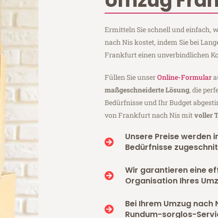
Umzug Fran
Ermitteln Sie schnell und einfach,
nach Nis kostet, indem Sie bei Lan
Frankfurt einen unverbindlichen K
Füllen Sie unser
Online-Formular
a
maßgeschneiderte Lösung
, die per
Bedürfnisse und Ihr Budget abgesti
von Frankfurt nach Nis mit
voller
Unsere Preise werden in
Bedürfnisse zugeschnit
Wir garantieren eine ef
Organisation Ihres Umz
Bei Ihrem Umzug nach N
Rundum-sorglos-Servi