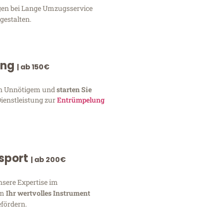
ngen bei Lange Umzugsservice
gestalten.
ung
| ab 150€
von Unnötigem und
starten Sie
Dienstleistung zur
Entrümpelung
nsport
| ab 200€
nsere Expertise im
um
Ihr wertvolles Instrument
fördern.