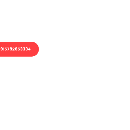
 Transport oder benötigen eine
 Umzug?
ser Team aus Experten freut sich,
elfen!
915792653334
nverbindliche Anfrage senden