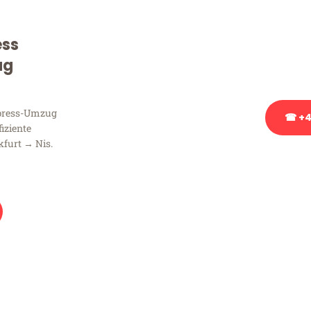
Sie haben Fragen zu Ihrem
Beratung bezüglich Ihres
ess
Rufen Sie uns gerne an, un
ug
Ihnen kostenlos weiterzuh
xpress-Umzug
☎ +4
fiziente
furt → Nis.
Stattdessen eine u