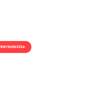
 Transport oder benötigen eine
 Umzug?
ser Team aus Experten freut sich,
elfen!
915792653334
nverbindliche Anfrage senden