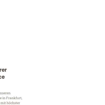
rer
Kostenlose Beratung!
ce
Sie 
unseren
Frag
 in Frankfurt,
 mit höchster