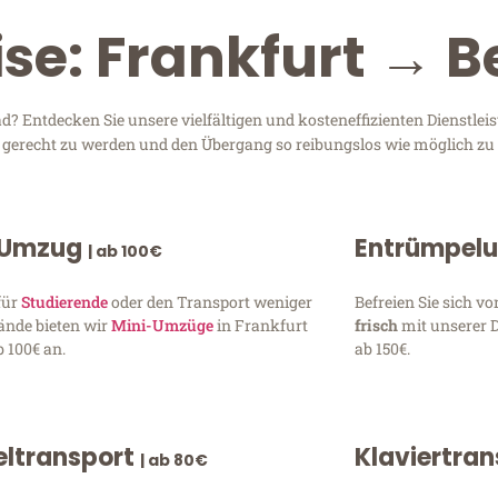
ise: Frankfurt → B
? Entdecken Sie unsere vielfältigen und kosteneffizienten Dienstle
en gerecht zu werden und den Übergang so reibungslos wie möglich zu 
 Umzug
Entrümpel
| ab 100€
für
Studierende
oder den Transport weniger
Befreien Sie sich 
ände bieten wir
Mini-Umzüge
in Frankfurt
frisch
mit unserer 
 100€ an.
ab 150€.
ltransport
Klaviertra
| ab 80€