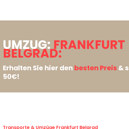
UMZUG:
FRANKFURT
BELGRAD:
Erhalten Sie hier den
besten Preis
& s
50€!
Transporte & Umzüge Frankfurt Belgrad