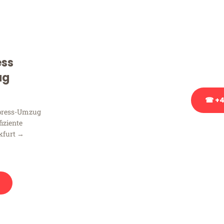
Sie haben Fragen zu Ihrem
Beratung bezüglich Ihres
Rufen Sie uns gerne an, un
ess
Ihnen kostenlos weiterzuh
ug
☎ +4
xpress-Umzug
fiziente
Stattdessen eine u
kfurt →