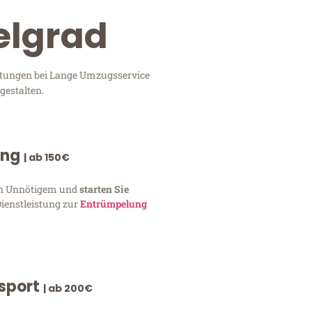
elgrad
istungen bei Lange Umzugsservice
gestalten.
ung
| ab 150€
von Unnötigem und
starten Sie
Dienstleistung zur
Entrümpelung
nsport
| ab 200€