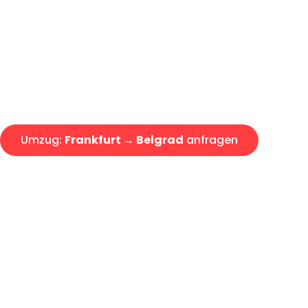
Express-Abwicklung in unter 2
Über 15 Jahre Erfahrung mit 
Angebot erhalten in unter 30 
Umzug:
Frankfurt → Belgrad
anfragen
Alle Umzugsanfragen sind zu 100% kostenlos & unverbind