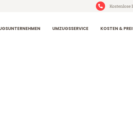
Kostenlose 
UGSUNTERNEHMEN
UMZUGSSERVICE
KOSTEN & PREI
rt Belgrad
lgrad (ab 199€)