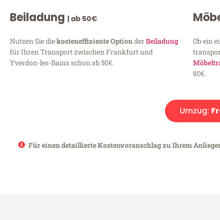
Beiladung
Möbe
| ab 50€
Nutzen Sie die
kosteneffiziente Option
der
Beiladung
Ob ein e
für Ihren Transport zwischen Frankfurt und
transpor
Yverdon-les-Bains schon ab 50€.
Möbeltr
80€.
Umzug:
Fr
Für einen detaillierte Kostenvoranschlag zu Ihrem Anliege