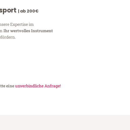
nsport
| ab 200€
nsere Expertise im
um
Ihr wertvolles Instrument
fördern.
tte eine
unverbindliche Anfrage!