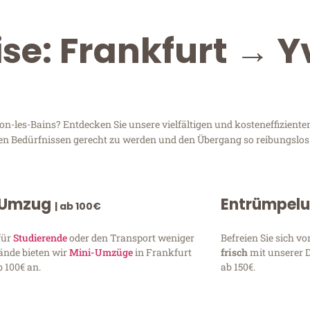
ise: Frankfurt → 
-les-Bains? Entdecken Sie unsere vielfältigen und kosteneffizienten
hren Bedürfnissen gerecht zu werden und den Übergang so reibungslos
 Umzug
Entrümpel
| ab 100€
für
Studierende
oder den Transport weniger
Befreien Sie sich 
ände bieten wir
Mini-Umzüge
in Frankfurt
frisch
mit unserer 
 100€ an.
ab 150€.