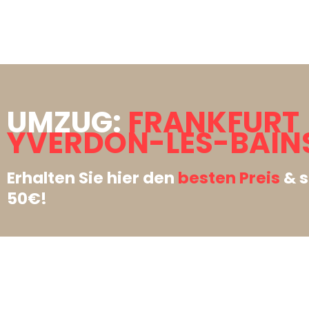
UMZUG:
FRANKFURT
YVERDON-LES-BAIN
Erhalten Sie hier den
besten Preis
& s
50€!