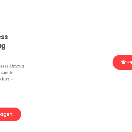
Frag
Sie haben Fragen zu Ihrem
Beratung bezüglich Ihres
ess
Rufen Sie uns gerne an, un
Ihnen kostenlos weiterzuh
ug
☎ +4
xpress-Umzug
fiziente
kfurt →
Stattdessen eine u
ragen