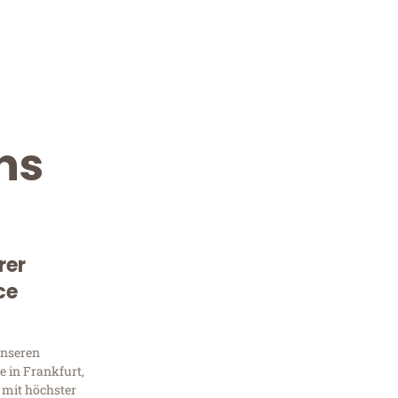
ns
rer
ce
Kostenlose Beratung!
Sie 
unseren
 in Frankfurt,
 mit höchster