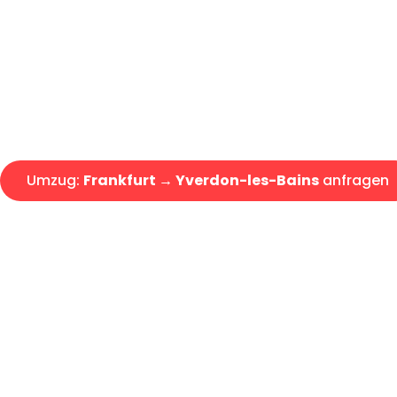
Express-Abwicklung in unter 2
Über 15 Jahre Erfahrung mit 
Angebot erhalten in unter 30 
Umzug:
Frankfurt → Yverdon-les-Bains
anfragen
Alle Umzugsanfragen sind zu 100% kostenlos & unverbind