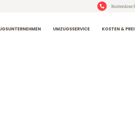
Kostenlose 
UGSUNTERNEHMEN
UMZUGSSERVICE
KOSTEN & PREI
rt Yverdon-le
erdon-les-Bains (ab 199€)