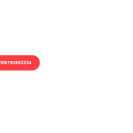
en?
 Transport oder benötigen eine
 Umzug?
ser Team aus Experten freut sich,
elfen!
915792653334
nverbindliche Anfrage senden