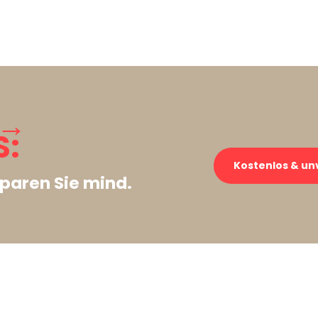
 →
S:
Kostenlos & un
paren Sie mind.