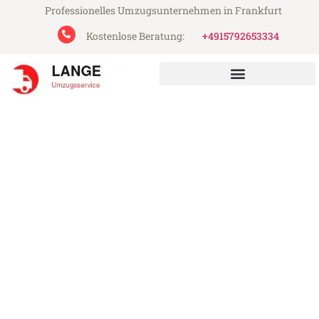
Professionelles Umzugsunternehmen in Frankfurt
Kostenlose Beratung:
+4915792653334
Lange Umzugsservice aus Frankfurt
Umzug Frankfurt La Chaux-
de-Fonds
Günstiger Umzug Frankfurt La Chaux-de-
Fonds (ab 199€)
Express-Abwicklung in unter 24 Stunden!
Über 15 Jahre Erfahrung mit Umzügen!