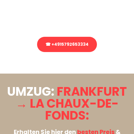
Sie haben Fragen zu Ihrem Transport oder benötigen eine Beratung
bezüglich Ihres Umzug?
Rufen Sie uns gerne an, unser Team aus Experten freut sich, Ihnen
kostenlos weiterzuhelfen!
☎ +4915792653334
Stattdessen eine unverbindliche Anfrage senden
UMZUG:
FRANKFURT
→ LA CHAUX-DE-
FONDS:
Erhalten Sie hier den
besten Preis
&