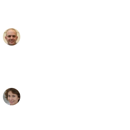
an das gesamte Team von Lange
Umzugsservice für ihren
außergewöhnlichen Service!"
Frederik F.
Umzug in Frankfurt
"Besser hätte ich mir den Umzug von
Frankfurt nach Wien nicht vorstellen
können - DANKE!"
Maria W
Umzug von Frankfurt nach Wien
"Mein Klavier kam in unter 24 Stunden
ohne einen Kratzer an - ein