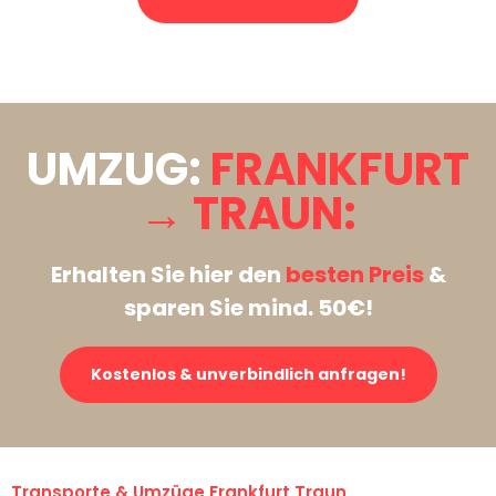
Stattdessen eine unverbindliche Anfrage senden
UMZUG:
FRANKFURT
→ TRAUN:
Erhalten Sie hier den
besten Preis
&
sparen Sie mind. 50€!
Kostenlos & unverbindlich anfragen!
Transporte & Umzüge Frankfurt Traun