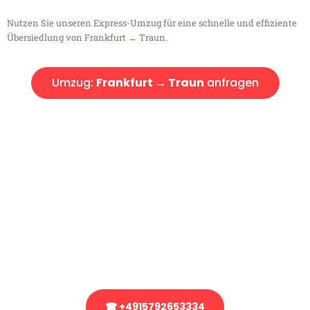
Nutzen Sie unseren Express-Umzug für eine schnelle und effiziente
Übersiedlung von Frankfurt → Traun.
Umzug:
Frankfurt → Traun
anfragen
Kostenlose Beratung!
Sie haben Fragen?
Sie haben Fragen zu Ihrem Transport oder benötigen eine Beratung
bezüglich Ihres Umzug?
Rufen Sie uns gerne an, unser Team aus Experten freut sich, Ihnen
kostenlos weiterzuhelfen!
☎ +4915792653334