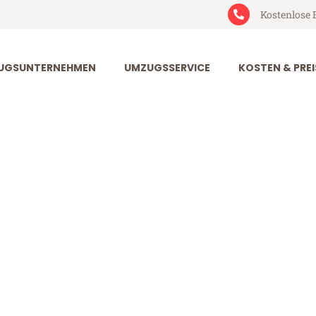
Kostenlose 
UGSUNTERNEHMEN
UMZUGSSERVICE
KOSTEN & PREI
rt Leonding
onding (ab 199€)