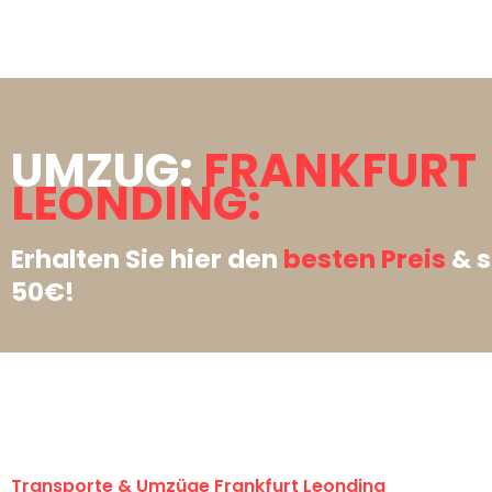
UMZUG:
FRANKFURT
LEONDING:
Erhalten Sie hier den
besten Preis
& s
50€!
Transporte & Umzüge Frankfurt Leonding