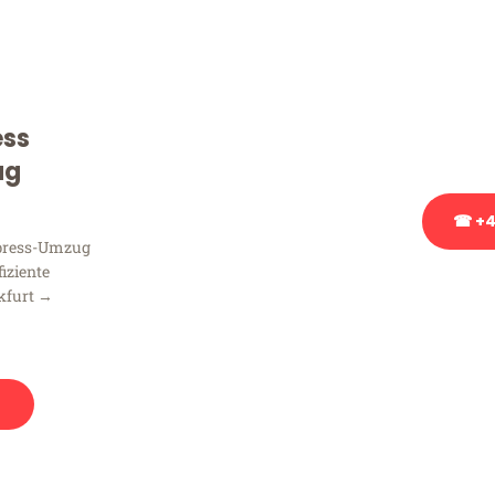
Sie haben Fragen zu Ihrem
Beratung bezüglich Ihres
Rufen Sie uns gerne an, un
ess
Ihnen kostenlos weiterzuh
ug
☎ +4
xpress-Umzug
fiziente
Stattdessen eine u
kfurt →
n