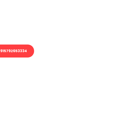
 Transport oder benötigen eine
 Umzug?
ser Team aus Experten freut sich,
elfen!
915792653334
nverbindliche Anfrage senden