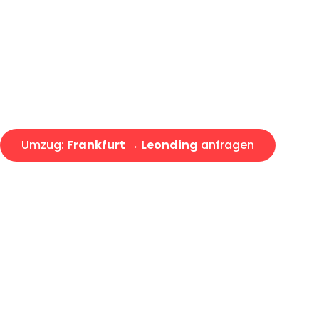
Express-Abwicklung in unter 2
Über 15 Jahre Erfahrung mit 
Angebot erhalten in unter 30 
Umzug:
Frankfurt → Leonding
anfragen
Alle Umzugsanfragen sind zu 100% kostenlos & unverbind