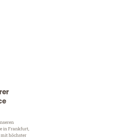
rer
Kostenlose Beratung!
ce
Sie 
unseren
Frag
 in Frankfurt,
 mit höchster