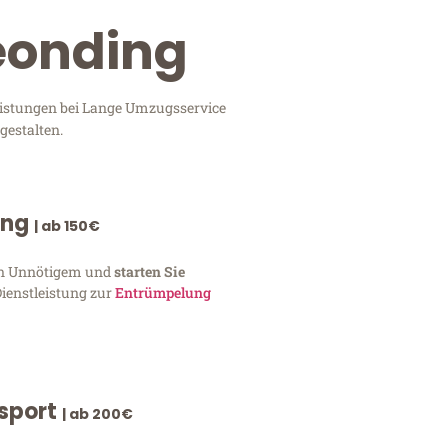
Leonding
leistungen bei Lange Umzugsservice
gestalten.
ung
| ab 150€
von Unnötigem und
starten Sie
Dienstleistung zur
Entrümpelung
nsport
| ab 200€