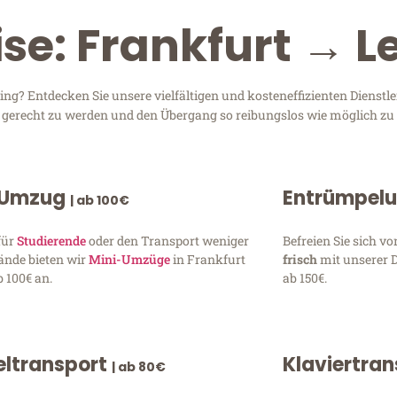
ise: Frankfurt → 
g? Entdecken Sie unsere vielfältigen und kosteneffizienten Dienst
en gerecht zu werden und den Übergang so reibungslos wie möglich zu 
 Umzug
Entrümpel
| ab 100€
für
Studierende
oder den Transport weniger
Befreien Sie sich 
ände bieten wir
Mini-Umzüge
in Frankfurt
frisch
mit unserer 
 100€ an.
ab 150€.
ltransport
Klaviertra
| ab 80€