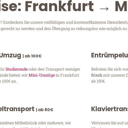
ise: Frankfurt → 
Entdecken Sie unsere vielfältigen und kosteneffizienten Dienstlei
en gerecht zu werden und den Übergang so reibungslos wie möglich zu 
 Umzug
Entrümpel
| ab 100€
für
Studierende
oder den Transport weniger
Befreien Sie sich 
ände bieten wir
Mini-Umzüge
in Frankfurt
frisch
mit unserer 
 100€ an.
ab 150€.
ltransport
Klaviertra
| ab 80€
inzelnes Möbelstück oder mehrere, wir
Vertrauen Sie auf u