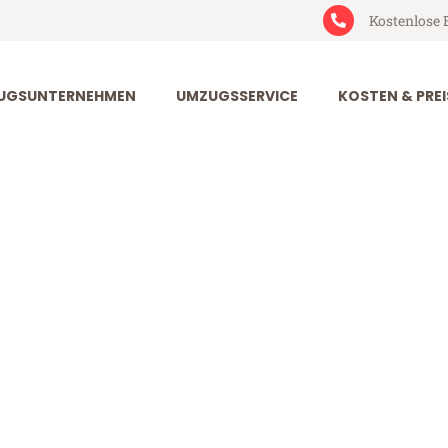
Kostenlose 
UGSUNTERNEHMEN
UMZUGSSERVICE
KOSTEN & PREI
urt Molde
lde (ab 199€)