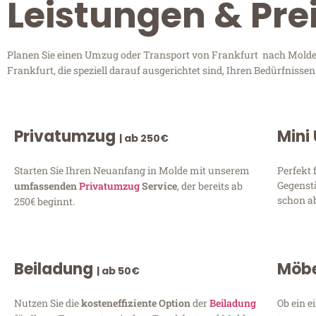
Leistungen & Pre
Planen Sie einen Umzug oder Transport von Frankfurt nach Molde? 
Frankfurt, die speziell darauf ausgerichtet sind, Ihren Bedürfniss
Privatumzug
Mini
| ab 250€
Starten Sie Ihren Neuanfang in Molde mit unserem
Perfekt 
Gegenst
umfassenden
Privatumzug
Service
, der bereits ab
schon ab
250€ beginnt.
Beiladung
Möbe
| ab 50€
Nutzen Sie die
kosteneffiziente Option
der
Beiladung
Ob ein e