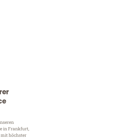
rer
Kostenlose Beratung!
ce
Sie 
unseren
Frag
 in Frankfurt,
 mit höchster