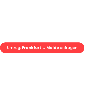
Express-Abwicklung in unter 2
Über 15 Jahre Erfahrung mit 
Angebot erhalten in unter 30 
Umzug:
Frankfurt → Molde
anfragen
Alle Umzugsanfragen sind zu 100% kostenlos & unverbind