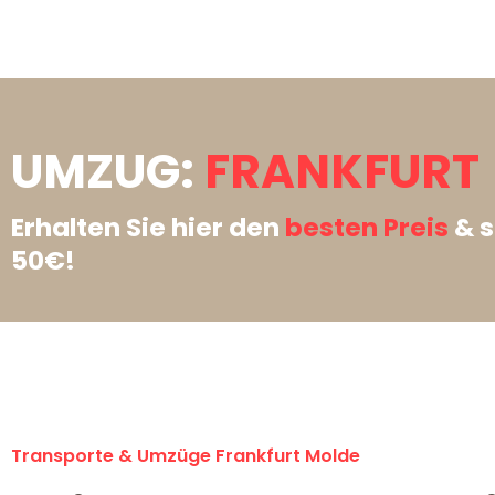
UMZUG:
FRANKFURT 
Erhalten Sie hier den
besten Preis
& s
50€!
Transporte & Umzüge Frankfurt Molde