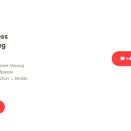
Sie haben Fragen zu Ihrem
Beratung bezüglich Ihres
Rufen Sie uns gerne an, un
ess
Ihnen kostenlos weiterzuh
ug
☎ +4
xpress-Umzug
fiziente
Stattdessen eine u
kfurt → Molde.