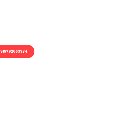
 Transport oder benötigen eine
 Umzug?
ser Team aus Experten freut sich,
elfen!
915792653334
nverbindliche Anfrage senden