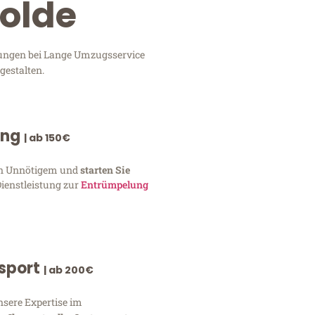
Molde
stungen bei Lange Umzugsservice
gestalten.
ung
| ab 150€
von Unnötigem und
starten Sie
Dienstleistung zur
Entrümpelung
nsport
| ab 200€
nsere Expertise im