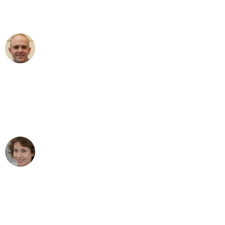
Umzugsservice für ihren
außergewöhnlichen Service!"
Frederik F.
Umzug in Frankfurt
"Besser hätte ich mir den Umzug von
Frankfurt nach Wien nicht vorstellen
können - DANKE!"
Maria W
Umzug von Frankfurt nach Wien
"Mein Klavier kam in unter 24 Stunden
ohne einen Kratzer an - ein
erstklassiger Service!"