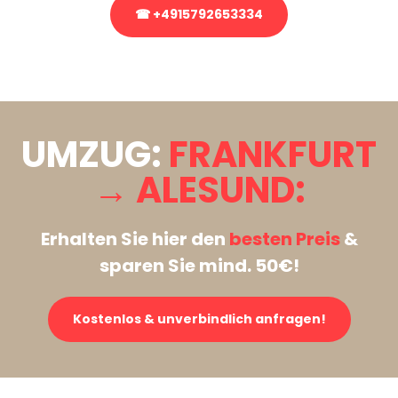
☎ +4915792653334
Stattdessen eine unverbindliche Anfrage senden
UMZUG:
FRANKFURT
→ ALESUND:
Erhalten Sie hier den
besten Preis
&
sparen Sie mind. 50€!
Kostenlos & unverbindlich anfragen!