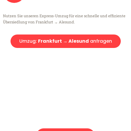
Nutzen Sie unseren Express-Umzug für eine schnelle und effiziente
Übersiedlung von Frankfurt → Alesund.
Umzug:
Frankfurt → Alesund
anfragen
Kostenlose Beratung!
Sie haben Fragen?
Sie haben Fragen zu Ihrem Transport oder benötigen eine Beratung
bezüglich Ihres Umzug?
Rufen Sie uns gerne an, unser Team aus Experten freut sich, Ihnen
kostenlos weiterzuhelfen!