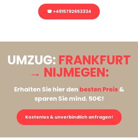
☎ +4915792653334
Stattdessen eine unverbindliche Anfrage senden
UMZUG:
FRANKFURT
→ NIJMEGEN:
Erhalten Sie hier den
besten Preis
&
sparen Sie mind. 50€!
Kostenlos & unverbindlich anfragen!