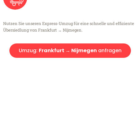
Nutzen Sie unseren Express-Umzug für eine schnelle und effiziente
Übersiedlung von Frankfurt → Nijmegen.
Umzug:
Frankfurt → Nijmegen
anfragen
Kostenlose Beratung!
Sie haben Fragen?
Sie haben Fragen zu Ihrem Transport oder benötigen eine Beratung
bezüglich Ihres Umzug?
Rufen Sie uns gerne an, unser Team aus Experten freut sich, Ihnen
kostenlos weiterzuhelfen!