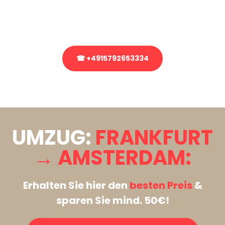
Rufen Sie uns gerne an, unser Team aus Experten freut sich, Ihnen
kostenlos weiterzuhelfen!
☎ +4915792653334
Stattdessen eine unverbindliche Anfrage senden
UMZUG:
FRANKFURT
→ AMSTERDAM:
Erhalten Sie hier den
besten Preis
&
sparen Sie mind. 50€!