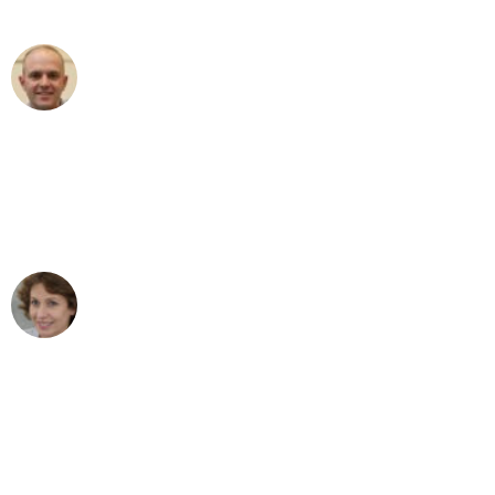
außergewöhnlichen Service!"
Frederik F.
Umzug in Frankfurt
"Besser hätte ich mir den Umzug von
Frankfurt nach Wien nicht vorstellen
können - DANKE!"
Maria W
Umzug von Frankfurt nach Wien
"Mein Klavier kam in unter 24 Stunden
ohne einen Kratzer an - ein
erstklassiger Service!"