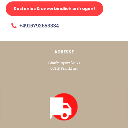
Kostenlos & unverbindlich anfragen!
+4915792653334
ADRESSE
Glauburgstraße 60
60318 Frankfurt