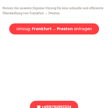
Nutzen Sie unseren Express-Umzug für eine schnelle und effiziente
Übersiedlung von Frankfurt → Preston.
Umzug:
Frankfurt → Preston
anfragen
Kostenlose Beratung!
Sie haben Fragen?
Sie haben Fragen zu Ihrem Transport oder benötigen eine Beratung
bezüglich Ihres Umzug?
Rufen Sie uns gerne an, unser Team aus Experten freut sich, Ihnen
kostenlos weiterzuhelfen!
☎ +4915792653334