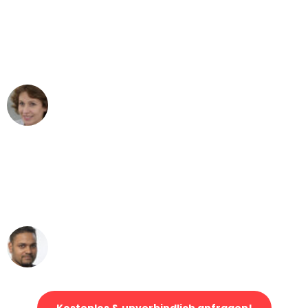
"Besser hätte ich mir den Umzug von
Frankfurt nach Wien nicht vorstellen
können - DANKE!"
Maria W
Umzug von Frankfurt nach Wien
"Mein Klavier kam in unter 24 Stunden
ohne einen Kratzer an - ein
erstklassiger Service!"
Ümit Y.
Klaviertransport in Frankfurt