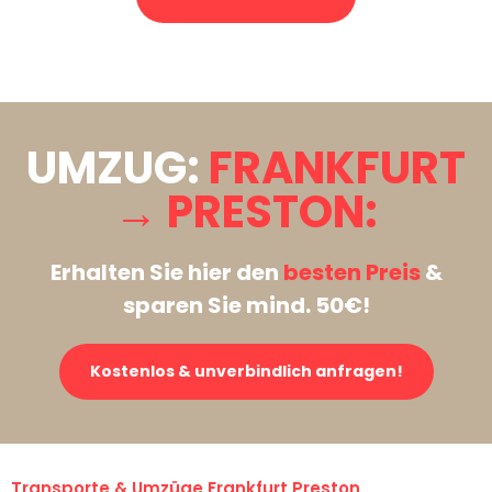
Stattdessen eine unverbindliche Anfrage senden
UMZUG:
FRANKFURT
→ PRESTON:
Erhalten Sie hier den
besten Preis
&
sparen Sie mind. 50€!
Kostenlos & unverbindlich anfragen!
Transporte & Umzüge Frankfurt Preston