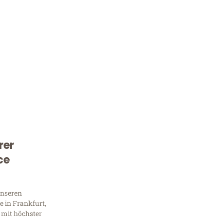
rer
Kostenlose Beratung!
ce
Sie 
unseren
Frag
 in Frankfurt,
 mit höchster