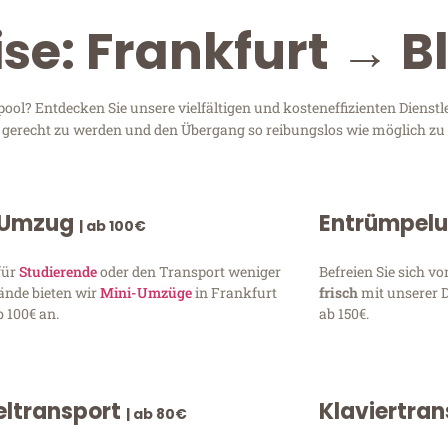
ise: Frankfurt → B
ol? Entdecken Sie unsere vielfältigen und kosteneffizienten Dienst
en gerecht zu werden und den Übergang so reibungslos wie möglich zu 
 Umzug
Entrümpel
| ab 100€
für
Studierende
oder den Transport weniger
Befreien Sie sich 
ände bieten wir
Mini-Umzüge
in Frankfurt
frisch
mit unserer 
 100€ an.
ab 150€.
ltransport
Klaviertra
| ab 80€