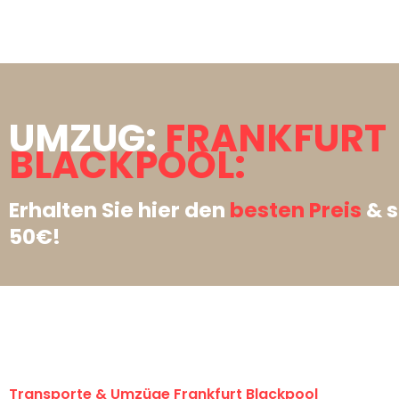
UMZUG:
FRANKFURT
BLACKPOOL:
Erhalten Sie hier den
besten Preis
& s
50€!
Transporte & Umzüge Frankfurt Blackpool