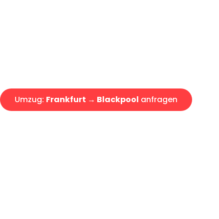
Express-Abwicklung in unter 2
Über 15 Jahre Erfahrung mit 
Angebot erhalten in unter 30 
Umzug:
Frankfurt → Blackpool
anfragen
Alle Umzugsanfragen sind zu 100% kostenlos & unverbind