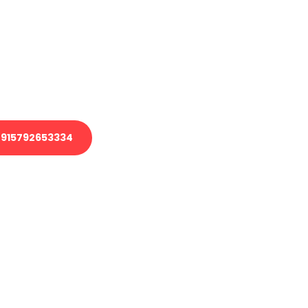
 Transport oder benötigen eine
 Umzug?
ser Team aus Experten freut sich,
elfen!
915792653334
nverbindliche Anfrage senden