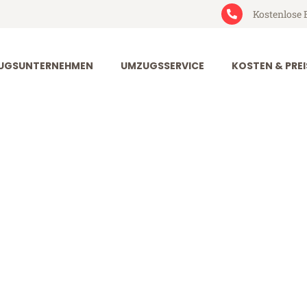
Kostenlose 
UGSUNTERNEHMEN
UMZUGSSERVICE
KOSTEN & PREI
rt Blackpool
ackpool (ab 199€)