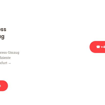
Sie haben Fragen zu Ihrem
Beratung bezüglich Ihres
Rufen Sie uns gerne an, un
ess
Ihnen kostenlos weiterzuh
ug
☎ +4
xpress-Umzug
fiziente
Stattdessen eine u
kfurt →
n