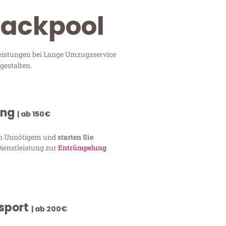
lackpool
leistungen bei Lange Umzugsservice
gestalten.
ung
| ab 150€
von Unnötigem und
starten Sie
Dienstleistung zur
Entrümpelung
nsport
| ab 200€