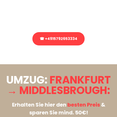
Sie haben Fragen zu Ihrem Transport oder benötigen eine Beratung
bezüglich Ihres Umzug?
Rufen Sie uns gerne an, unser Team aus Experten freut sich, Ihnen
kostenlos weiterzuhelfen!
☎ +4915792653334
Stattdessen eine unverbindliche Anfrage senden
UMZUG:
FRANKFURT
→ MIDDLESBROUGH:
Erhalten Sie hier den
besten Preis
&
sparen Sie mind. 50€!