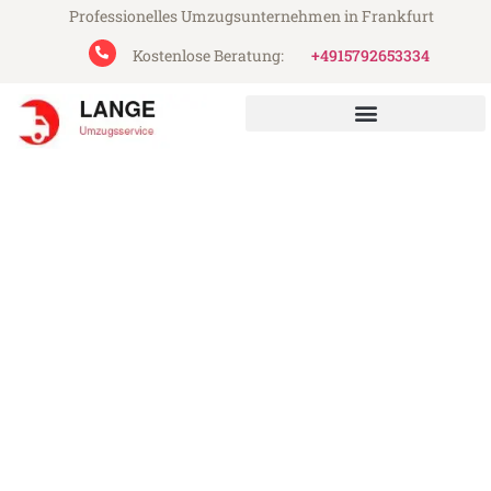
Professionelles Umzugsunternehmen in Frankfurt
Kostenlose Beratung:
+4915792653334
Lange Umzugsservice aus Frankfurt
Umzug Frankfurt
Middlesbrough
Günstiger Umzug Frankfurt Middlesbrough
(ab 199€)
Express-Abwicklung in unter 24 Stunden!
Über 15 Jahre Erfahrung mit Umzügen!