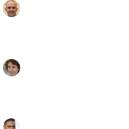
Frederik F.
Umzug in Frankfurt
"Besser hätte ich mir den Umzug von
Frankfurt nach Wien nicht vorstellen
können - DANKE!"
Maria W
Umzug von Frankfurt nach Wien
"Mein Klavier kam in unter 24 Stunden
ohne einen Kratzer an - ein
erstklassiger Service!"
Ümit Y.