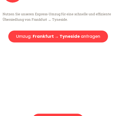
Nutzen Sie unseren Express-Umzug für eine schnelle und effiziente
Übersiedlung von Frankfurt → Tyneside.
Umzug:
Frankfurt → Tyneside
anfragen
Kostenlose Beratung!
Sie haben Fragen?
Sie haben Fragen zu Ihrem Transport oder benötigen eine Beratung
bezüglich Ihres Umzug?
Rufen Sie uns gerne an, unser Team aus Experten freut sich, Ihnen
kostenlos weiterzuhelfen!