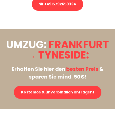
☎ +4915792653334
Stattdessen eine unverbindliche Anfrage senden
UMZUG:
FRANKFURT
→ TYNESIDE:
Erhalten Sie hier den
besten Preis
&
sparen Sie mind. 50€!
Kostenlos & unverbindlich anfragen!