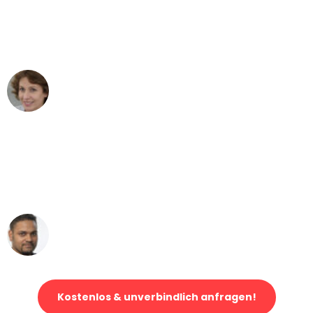
"Besser hätte ich mir den Umzug von
Frankfurt nach Wien nicht vorstellen
können - DANKE!"
Maria W
Umzug von Frankfurt nach Wien
"Mein Klavier kam in unter 24 Stunden
ohne einen Kratzer an - ein
erstklassiger Service!"
Ümit Y.
Klaviertransport in Frankfurt
Kostenlos & unverbindlich anfragen!