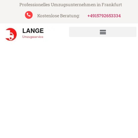
Professionelles Umzugsunternehmen in Frankfurt
Kostenlose Beratung:
+4915792653334
Lange Umzugsservice aus Frankfurt
Umzug Frankfurt Tyneside
Günstiger Umzug Frankfurt Tyneside (ab
199€)
Express-Abwicklung in unter 24 Stunden!
Über 15 Jahre Erfahrung mit Umzügen!
Angebot erhalten in unter 30 Minuten!