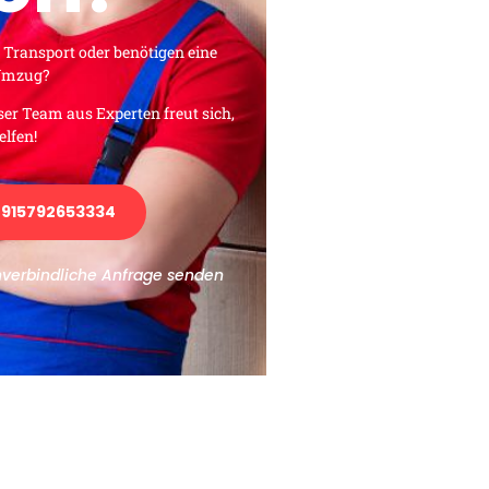
 Transport oder benötigen eine
 Umzug?
ser Team aus Experten freut sich,
elfen!
915792653334
nverbindliche Anfrage senden