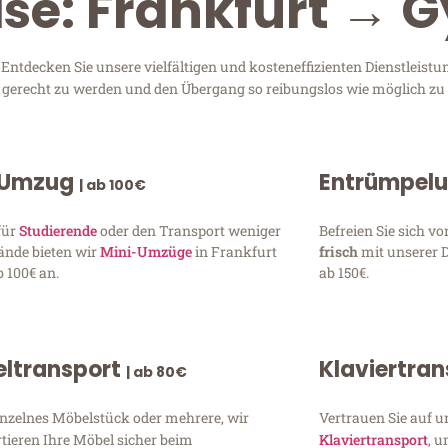
ise: Frankfurt → G
ntdecken Sie unsere vielfältigen und kosteneffizienten Dienstleist
en gerecht zu werden und den Übergang so reibungslos wie möglich zu 
 Umzug
Entrümpel
| ab 100€
für
Studierende
oder den Transport weniger
Befreien Sie sich 
ände bieten wir
Mini-Umzüge
in Frankfurt
frisch
mit unserer 
 100€ an.
ab 150€.
ltransport
Klaviertra
| ab 80€
inzelnes Möbelstück oder mehrere, wir
Vertrauen Sie auf u
tieren Ihre Möbel sicher beim
Klaviertransport
, 