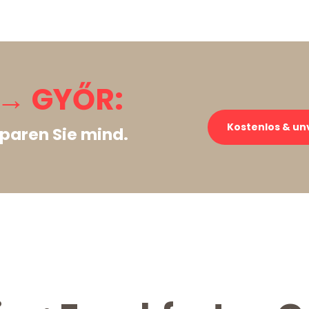
→ GYŐR:
Kostenlos & un
paren Sie mind.