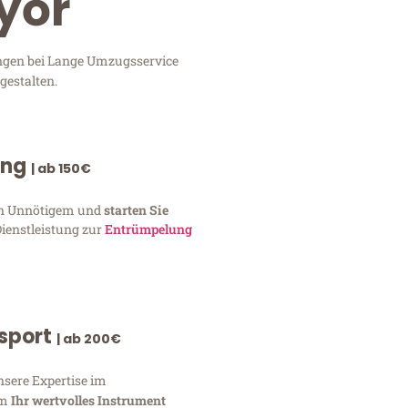
yőr
ungen bei Lange Umzugsservice
gestalten.
ung
| ab 150€
von Unnötigem und
starten Sie
Dienstleistung zur
Entrümpelung
nsport
| ab 200€
nsere Expertise im
um
Ihr wertvolles Instrument