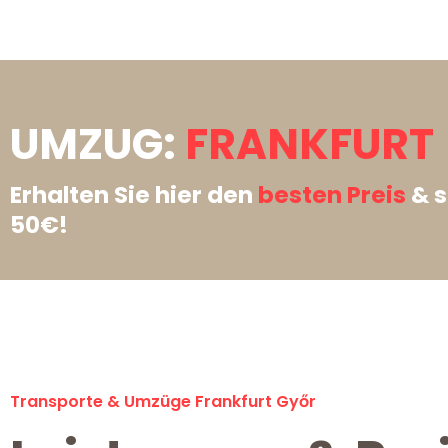
UMZUG:
FRANKFURT 
Erhalten Sie hier den
besten Preis
& s
50€!
Transporte & Umzüge Frankfurt Győr