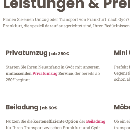
Leistungen & Pre
Planen Sie einen Umzug oder Transport von Frankfurt nach Győr? E
Frankfurt, die speziell darauf ausgerichtet sind, Ihren Bedürfniss
Privatumzug
Mini
| ab 250€
Starten Sie Ihren Neuanfang in Győr mit unserem
Perfekt 
Gegenst
umfassenden
Privatumzug
Service
, der bereits ab
schon ab
250€ beginnt.
Beiladung
Möbe
| ab 50€
Nutzen Sie die
kosteneffiziente Option
der
Beiladung
Ob ein e
für Ihren Transport zwischen Frankfurt und Győr
transpor