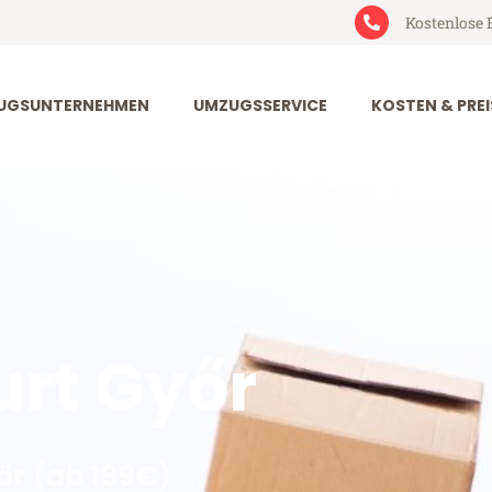
Kostenlose 
UGSUNTERNEHMEN
UMZUGSSERVICE
KOSTEN & PREI
rt Győr
őr (ab 199€)