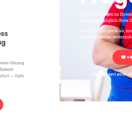
Sie haben Fragen zu Ihrem
Beratung bezüglich Ihres
Rufen Sie uns gerne an, un
ess
Ihnen kostenlos weiterzuh
ug
☎ +4
xpress-Umzug
fiziente
Stattdessen eine u
kfurt → Győr.