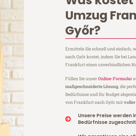
Was kostet 
Umzug Fran
Győr?
Ermitteln Sie schnell und einfach,
nach Győr kostet, indem Sie bei L
Frankfurt einen unverbindlichen K
Füllen Sie unser
Online-Formular
a
maßgeschneiderte Lösung
, die per
Bedürfnisse und Ihr Budget abgesti
von Frankfurt nach Győr mit
volle
Unsere Preise werden in
Bedürfnisse zugeschnit