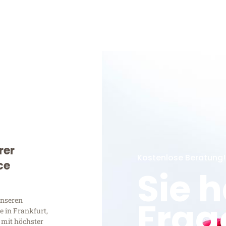
rer
Kostenlose Beratung!
ce
Sie 
Frag
unseren
 in Frankfurt,
 mit höchster