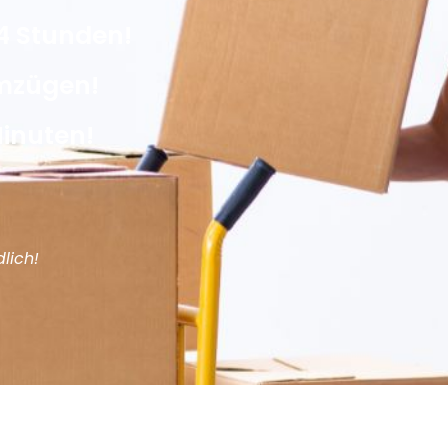
4 Stunden!
Umzügen!
Minuten!
lich!