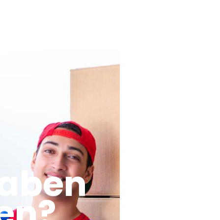
haben
en?