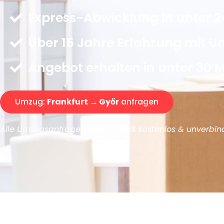
Express-Abwicklung in unter 2
Über 15 Jahre Erfahrung mit 
Angebot erhalten in unter 30 
Umzug:
Frankfurt → Győr
anfragen
Alle Umzugsanfragen sind zu 100% kostenlos & unverbind