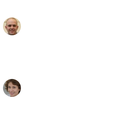
außergewöhnlichen Service!"
Frederik F.
Umzug in Frankfurt
"Besser hätte ich mir den Umzug von
Frankfurt nach Wien nicht vorstellen
können - DANKE!"
Maria W
Umzug von Frankfurt nach Wien
"Mein Klavier kam in unter 24 Stunden
ohne einen Kratzer an - ein
erstklassiger Service!"