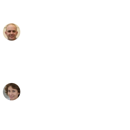
Umzugsservice für ihren
außergewöhnlichen Service!"
Frederik F.
Umzug in Frankfurt
"Besser hätte ich mir den Umzug von
Frankfurt nach Wien nicht vorstellen
können - DANKE!"
Maria W
Umzug von Frankfurt nach Wien
"Mein Klavier kam in unter 24 Stunden
ohne einen Kratzer an - ein