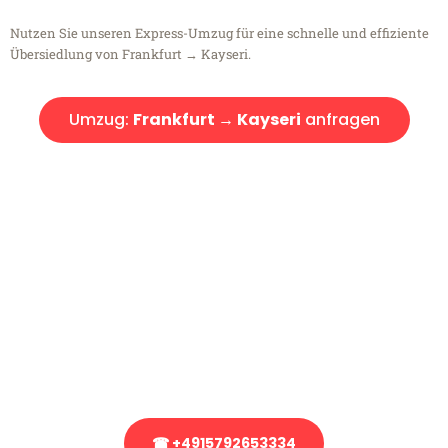
Nutzen Sie unseren Express-Umzug für eine schnelle und effiziente
Übersiedlung von Frankfurt → Kayseri.
Umzug:
Frankfurt → Kayseri
anfragen
Kostenlose Beratung!
Sie haben Fragen?
Sie haben Fragen zu Ihrem Transport oder benötigen eine Beratung
bezüglich Ihres Umzug?
Rufen Sie uns gerne an, unser Team aus Experten freut sich, Ihnen
kostenlos weiterzuhelfen!
☎ +4915792653334