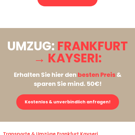
Stattdessen eine unverbindliche Anfrage senden
UMZUG:
FRANKFURT
→ KAYSERI:
Erhalten Sie hier den
besten Preis
&
sparen Sie mind. 50€!
Kostenlos & unverbindlich anfragen!
Transporte & Umzüge Frankfurt Kayseri