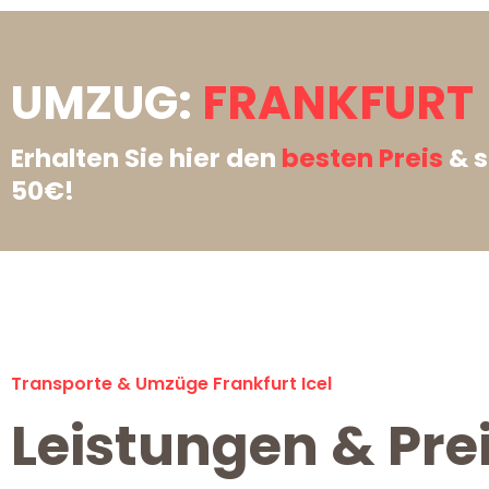
UMZUG:
FRANKFURT 
Erhalten Sie hier den
besten Preis
& s
50€!
Transporte & Umzüge Frankfurt Icel
Leistungen & Prei