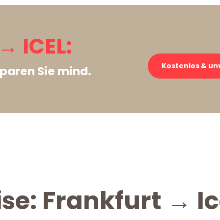
→ ICEL:
Kostenlos & un
paren Sie mind.
se: Frankfurt → Ic