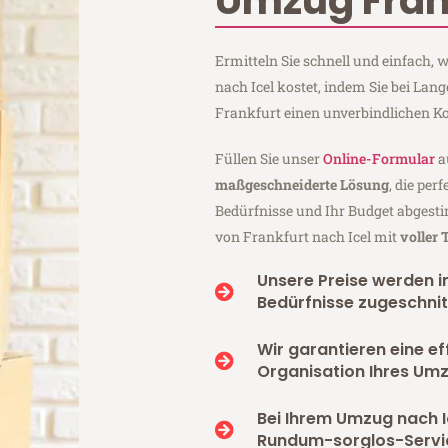
Umzug Frank
Ermitteln Sie schnell und einfach,
nach Icel kostet, indem Sie bei La
Frankfurt einen unverbindlichen K
Füllen Sie unser
Online-Formular
a
maßgeschneiderte Lösung
, die per
Bedürfnisse und Ihr Budget abgesti
von Frankfurt nach Icel mit
voller
Unsere Preise werden in
Bedürfnisse zugeschnit
Wir garantieren eine ef
Organisation Ihres Umz
Bei Ihrem Umzug nach I
Rundum-sorglos-Servi