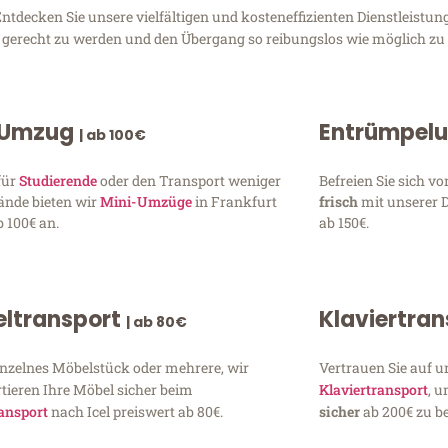
ntdecken Sie unsere vielfältigen und kosteneffizienten Dienstleistu
en gerecht zu werden und den Übergang so reibungslos wie möglich zu 
 Umzug
Entrümpel
| ab 100€
für
Studierende
oder den Transport weniger
Befreien Sie sich 
ände bieten wir
Mini-Umzüge
in Frankfurt
frisch
mit unserer 
 100€ an.
ab 150€.
ltransport
Klaviertra
| ab 80€
inzelnes Möbelstück oder mehrere, wir
Vertrauen Sie auf u
tieren Ihre Möbel sicher beim
Klaviertransport
, 
ansport
nach Icel preiswert ab 80€.
sicher
ab 200€ zu be