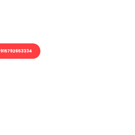
 Transport oder benötigen eine
 Umzug?
ser Team aus Experten freut sich,
elfen!
915792653334
nverbindliche Anfrage senden