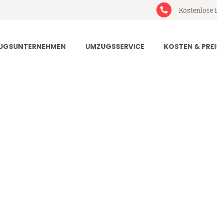
Kostenlose 
UGSUNTERNEHMEN
UMZUGSSERVICE
KOSTEN & PREI
rt Icel
l (ab 199€)