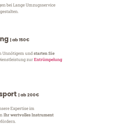
ngen bei Lange Umzugsservice
gestalten.
ung
| ab 150€
von Unnötigem und
starten Sie
Dienstleistung zur
Entrümpelung
nsport
| ab 200€
nsere Expertise im
um
Ihr wertvolles Instrument
fördern.