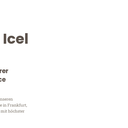
Icel
rer
ce
Kostenlose Beratung!
Sie 
unseren
 in Frankfurt,
Frag
 mit höchster