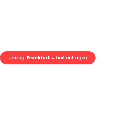
Express-Abwicklung in unter 2
Über 15 Jahre Erfahrung mit 
Angebot erhalten in unter 30 
Umzug:
Frankfurt → Icel
anfragen
Alle Umzugsanfragen sind zu 100% kostenlos & unverbind