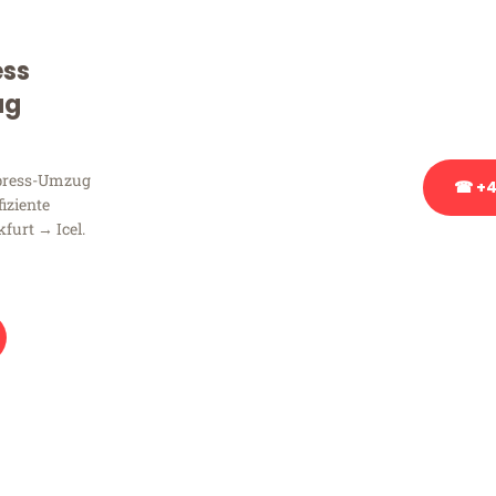
Sie haben Fragen zu Ihrem
Beratung bezüglich Ihres
ess
Rufen Sie uns gerne an, un
ug
Ihnen kostenlos weiterzuh
xpress-Umzug
☎ +4
fiziente
furt → Icel.
Stattdessen eine u