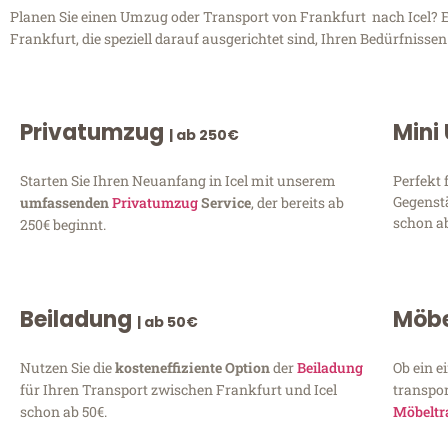
Planen Sie einen Umzug oder Transport von Frankfurt nach Icel? E
Frankfurt, die speziell darauf ausgerichtet sind, Ihren Bedürfniss
Privatumzug
Mini
| ab 250€
Starten Sie Ihren Neuanfang in Icel mit unserem
Perfekt 
Gegenst
umfassenden
Privatumzug
Service
, der bereits ab
schon ab
250€ beginnt.
Beiladung
Möbe
| ab 50€
Nutzen Sie die
kosteneffiziente Option
der
Beiladung
Ob ein e
für Ihren Transport zwischen Frankfurt und Icel
transpor
schon ab 50€.
Möbeltr