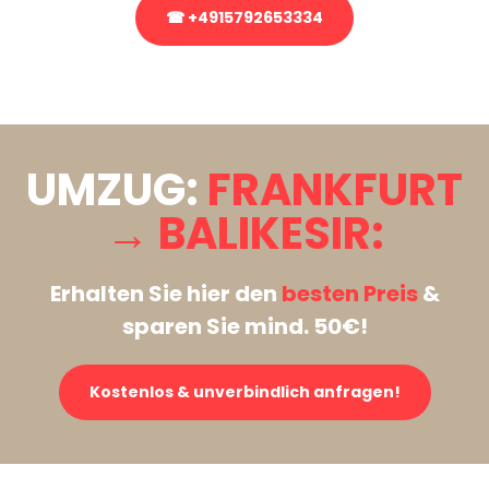
☎ +4915792653334
Stattdessen eine unverbindliche Anfrage senden
UMZUG:
FRANKFURT
→ BALIKESIR:
Erhalten Sie hier den
besten Preis
&
sparen Sie mind. 50€!
Kostenlos & unverbindlich anfragen!