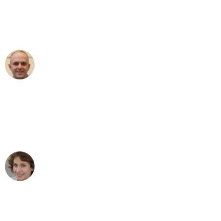
an das gesamte Team von Lange
Umzugsservice für ihren
außergewöhnlichen Service!"
Frederik F.
Umzug in Frankfurt
"Besser hätte ich mir den Umzug von
Frankfurt nach Wien nicht vorstellen
können - DANKE!"
Maria W
Umzug von Frankfurt nach Wien
"Mein Klavier kam in unter 24 Stunden
ohne einen Kratzer an - ein