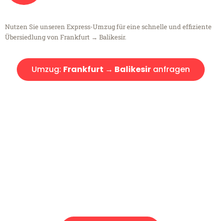
Nutzen Sie unseren Express-Umzug für eine schnelle und effiziente
Übersiedlung von Frankfurt → Balikesir.
Umzug:
Frankfurt → Balikesir
anfragen
Kostenlose Beratung!
Sie haben Fragen?
Sie haben Fragen zu Ihrem Transport oder benötigen eine Beratung
bezüglich Ihres Umzug?
Rufen Sie uns gerne an, unser Team aus Experten freut sich, Ihnen
kostenlos weiterzuhelfen!