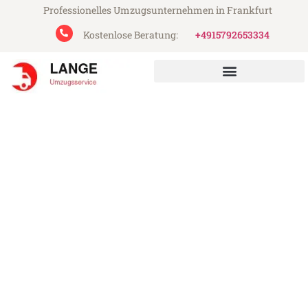
Professionelles Umzugsunternehmen in Frankfurt
Kostenlose Beratung:
+4915792653334
Lange Umzugsservice aus Frankfurt
Umzug Frankfurt Balikesir
Günstiger Umzug Frankfurt Balikesir (ab
199€)
Express-Abwicklung in unter 24 Stunden!
Über 15 Jahre Erfahrung mit Umzügen!
Angebot erhalten in unter 30 Minuten!