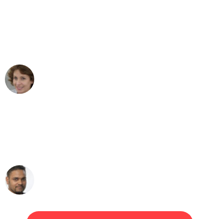
"Besser hätte ich mir den Umzug von
Frankfurt nach Wien nicht vorstellen
können - DANKE!"
Maria W
Umzug von Frankfurt nach Wien
"Mein Klavier kam in unter 24 Stunden
ohne einen Kratzer an - ein
erstklassiger Service!"
Ümit Y.
Klaviertransport in Frankfurt