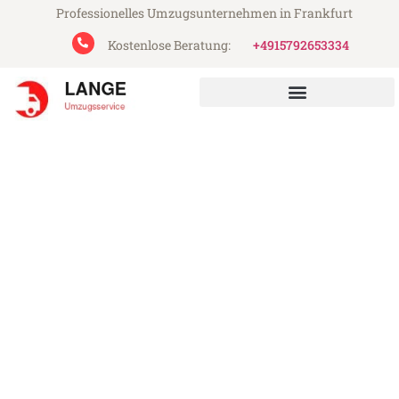
Professionelles Umzugsunternehmen in Frankfurt
Kostenlose Beratung:
+4915792653334
Lange Umzugsservice aus Frankfurt
Umzug Frankfurt Osti nad
Labem
Günstiger Umzug Frankfurt Osti nad Labem
(ab 199€)
Express-Abwicklung in unter 24 Stunden!
Über 15 Jahre Erfahrung mit Umzügen!