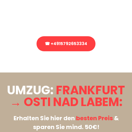
Sie haben Fragen zu Ihrem Transport oder benötigen eine Beratung
bezüglich Ihres Umzug?
Rufen Sie uns gerne an, unser Team aus Experten freut sich, Ihnen
kostenlos weiterzuhelfen!
☎ +4915792653334
Stattdessen eine unverbindliche Anfrage senden
UMZUG:
FRANKFURT
→ OSTI NAD LABEM:
Erhalten Sie hier den
besten Preis
&
sparen Sie mind. 50€!