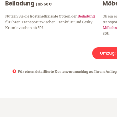
Beiladung
Möbe
| ab 50€
Nutzen Sie die
kosteneffiziente Option
der
Beiladung
Ob ein e
für Ihren Transport zwischen Frankfurt und Cesky
transpor
Krumlov schon ab 50€.
Möbeltr
80€.
Umzug:
Für einen detaillierte Kostenvoranschlag zu Ihrem Anlie