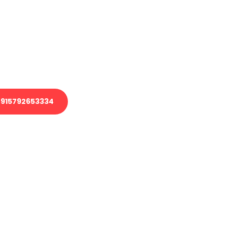
 Transport oder benötigen eine
 Umzug?
ser Team aus Experten freut sich,
elfen!
915792653334
nverbindliche Anfrage senden