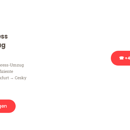
Sie haben Fragen zu Ihrem
Beratung bezüglich Ihres
Rufen Sie uns gerne an, un
ess
Ihnen kostenlos weiterzuh
ug
☎ +4
xpress-Umzug
fiziente
Stattdessen eine u
kfurt → Cesky
gen