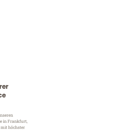
rer
Kostenlose Beratung!
ce
Sie 
unseren
Frag
 in Frankfurt,
 mit höchster