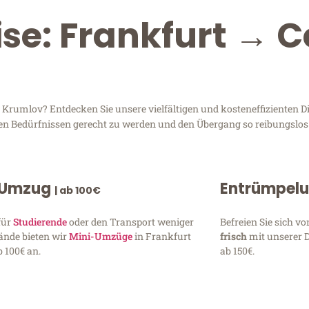
ise: Frankfurt → 
rumlov? Entdecken Sie unsere vielfältigen und kosteneffizienten Di
hren Bedürfnissen gerecht zu werden und den Übergang so reibungslos
 Umzug
Entrümpel
| ab 100€
für
Studierende
oder den Transport weniger
Befreien Sie sich 
ände bieten wir
Mini-Umzüge
in Frankfurt
frisch
mit unserer 
 100€ an.
ab 150€.