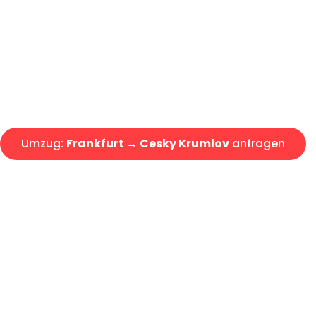
Express-Abwicklung in unter 2
Über 15 Jahre Erfahrung mit 
Angebot erhalten in unter 30 
Umzug:
Frankfurt → Cesky Krumlov
anfragen
Alle Umzugsanfragen sind zu 100% kostenlos & unverbind