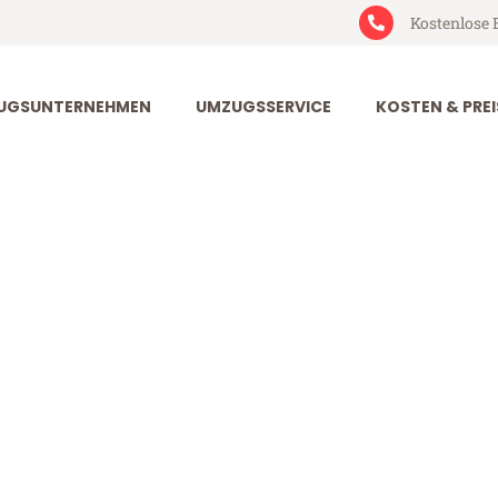
Kostenlose 
UGSUNTERNEHMEN
UMZUGSSERVICE
KOSTEN & PREI
urt Cesky Kru
sky Krumlov (ab 199€)