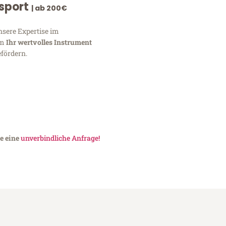
nsport
| ab 200€
nsere Expertise im
um
Ihr wertvolles Instrument
fördern.
te eine
unverbindliche Anfrage!