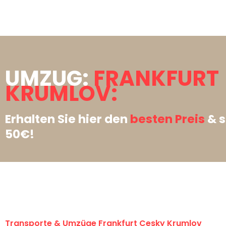
UMZUG:
FRANKFURT
KRUMLOV:
Erhalten Sie hier den
besten Preis
& s
50€!
Transporte & Umzüge Frankfurt Cesky Krumlov