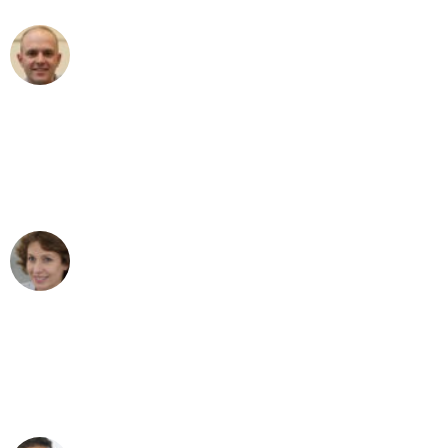
Frederik F.
Umzug in Frankfurt
"Besser hätte ich mir den Umzug von
Frankfurt nach Wien nicht vorstellen
können - DANKE!"
Maria W
Umzug von Frankfurt nach Wien
"Mein Klavier kam in unter 24 Stunden
ohne einen Kratzer an - ein
erstklassiger Service!"