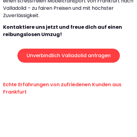
einen stressfreien Möbeltransport von Frankfurt nach
Valladolid – zu fairen Preisen und mit höchster
Zuverlässigkeit.
Kontaktiere uns jetzt und freue dich auf einen
reibungslosen Umzug!
Unverbindlich Valladolid anfragen
Echte Erfahrungen von zufriedenen Kunden aus
Frankfurt
"Erste Klasse! Ein großes Dankeschön
an das gesamte Team von Lange
Umzugsservice für ihren
außergewöhnlichen Service!"