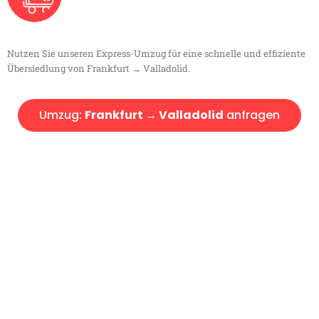
Nutzen Sie unseren Express-Umzug für eine schnelle und effiziente
Übersiedlung von Frankfurt → Valladolid.
Umzug:
Frankfurt → Valladolid
anfragen
Kostenlose Beratung!
Sie haben Fragen?
Sie haben Fragen zu Ihrem Transport oder benötigen eine Beratung
bezüglich Ihres Umzug?
Rufen Sie uns gerne an, unser Team aus Experten freut sich, Ihnen
kostenlos weiterzuhelfen!