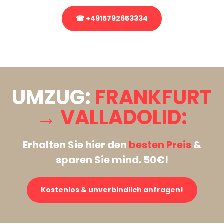
☎ +4915792653334
Stattdessen eine unverbindliche Anfrage senden
UMZUG:
FRANKFURT
→ VALLADOLID:
Erhalten Sie hier den
besten Preis
&
sparen Sie mind. 50€!
Kostenlos & unverbindlich anfragen!