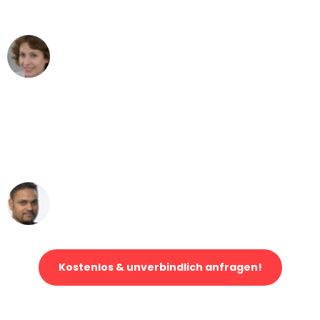
können - DANKE!"
Maria W
Umzug von Frankfurt nach Wien
"Mein Klavier kam in unter 24 Stunden
ohne einen Kratzer an - ein
erstklassiger Service!"
Ümit Y.
Klaviertransport in Frankfurt
Kostenlos & unverbindlich anfragen!
Jetzt anfragen und der nächste glückliche Kunde werden. Alle