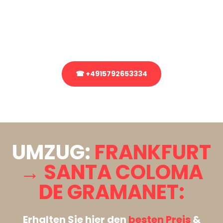
Sie haben Fragen zu Ihrem Transport oder benötigen eine Beratung
bezüglich Ihres Umzug?
Rufen Sie uns gerne an, unser Team aus Experten freut sich, Ihnen
kostenlos weiterzuhelfen!
☎ +4915792653334
Stattdessen eine unverbindliche Anfrage senden
UMZUG:
FRANKFURT
→ SANTA COLOMA
DE GRAMANET:
Erhalten Sie hier den
besten Preis
&