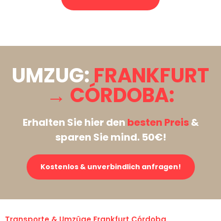
Stattdessen eine unverbindliche Anfrage senden
UMZUG:
FRANKFURT
→ CÓRDOBA:
Erhalten Sie hier den
besten Preis
&
sparen Sie mind. 50€!
Kostenlos & unverbindlich anfragen!
Transporte & Umzüge Frankfurt Córdoba