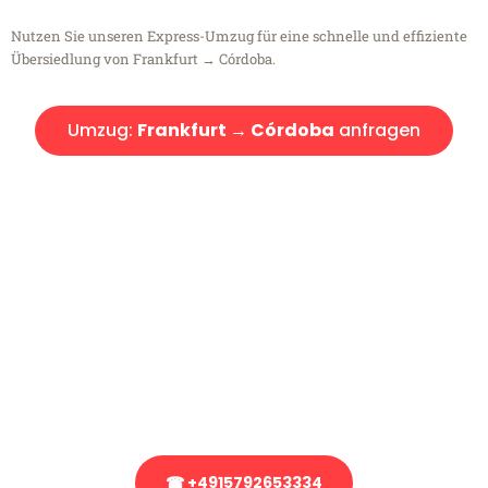
Nutzen Sie unseren Express-Umzug für eine schnelle und effiziente
Übersiedlung von Frankfurt → Córdoba.
Umzug:
Frankfurt → Córdoba
anfragen
Kostenlose Beratung!
Sie haben Fragen?
Sie haben Fragen zu Ihrem Transport oder benötigen eine Beratung
bezüglich Ihres Umzug?
Rufen Sie uns gerne an, unser Team aus Experten freut sich, Ihnen
kostenlos weiterzuhelfen!
☎ +4915792653334