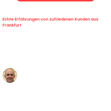
Echte Erfahrungen von zufriedenen Kunden aus
Frankfurt
"Erste Klasse! Ein großes Dankeschön
an das gesamte Team von Lange
Umzugsservice für ihren
außergewöhnlichen Service!"
Frederik F.
Umzug in Frankfurt
"Besser hätte ich mir den Umzug von
Frankfurt nach Wien nicht vorstellen
können - DANKE!"