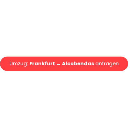
Express-Abwicklung in unter 2
Über 15 Jahre Erfahrung mit 
Angebot erhalten in unter 30 
Umzug:
Frankfurt → Alcobendas
anfragen
Alle Umzugsanfragen sind zu 100% kostenlos & unverbind