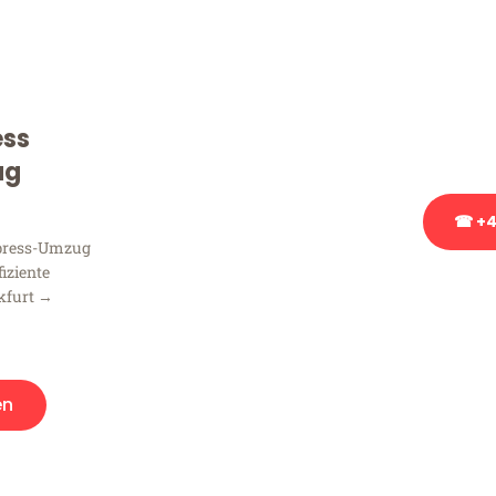
Sie haben Fragen zu Ihrem
Beratung bezüglich Ihres
Rufen Sie uns gerne an, un
ess
Ihnen kostenlos weiterzuh
ug
☎ +4
xpress-Umzug
fiziente
Stattdessen eine u
kfurt →
en