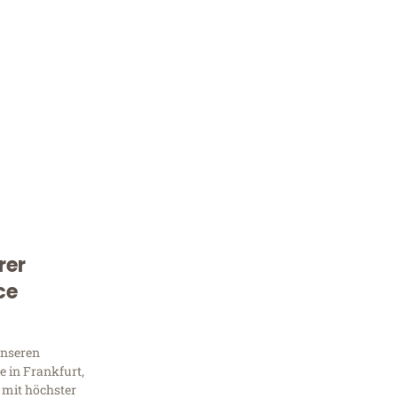
rer
Kostenlose Beratung!
ce
Sie 
unseren
Frag
 in Frankfurt,
 mit höchster