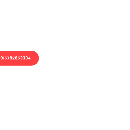
 Transport oder benötigen eine
 Umzug?
ser Team aus Experten freut sich,
elfen!
915792653334
nverbindliche Anfrage senden