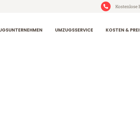
Kostenlose 
UGSUNTERNEHMEN
UMZUGSSERVICE
KOSTEN & PREI
urt Alcobenda
cobendas (ab 199€)