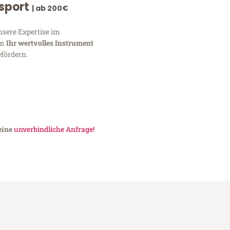
nsport
| ab 200€
nsere Expertise im
um
Ihr wertvolles Instrument
fördern.
 eine
unverbindliche Anfrage!