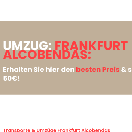
UMZUG:
FRANKFURT
ALCOBENDAS:
Erhalten Sie hier den
besten Preis
& s
50€!
Transporte & Umzüge Frankfurt Alcobendas