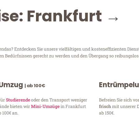
ise: Frankfurt →
das? Entdecken Sie unsere vielfältigen und kosteneffizienten Diens
hren Bedürfnissen gerecht zu werden und den Übergang so reibungslos
 Umzug
Entrümpel
| ab 100€
für
Studierende
oder den Transport weniger
Befreien Sie sich 
ände bieten wir
Mini-Umzüge
in Frankfurt
frisch
mit unserer 
 100€ an.
ab 150€.