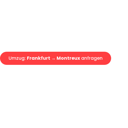
Express-Abwicklung in unter 2
Über 15 Jahre Erfahrung mit 
Angebot erhalten in unter 30 
Umzug:
Frankfurt → Montreux
anfragen
Alle Umzugsanfragen sind zu 100% kostenlos & unverbind