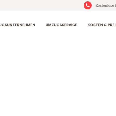
Kostenlose 
UGSUNTERNEHMEN
UMZUGSSERVICE
KOSTEN & PREI
urt Montreux
ntreux (ab 199€)