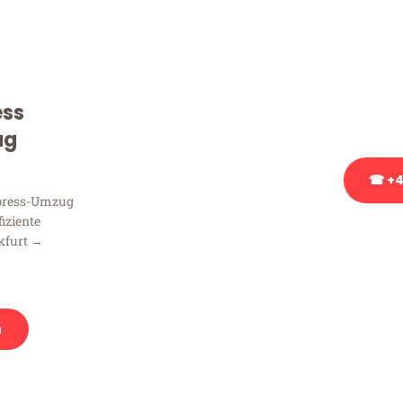
Sie haben Fragen zu Ihrem
Beratung bezüglich Ihres
Rufen Sie uns gerne an, un
ess
Ihnen kostenlos weiterzuh
ug
☎ +4
xpress-Umzug
fiziente
Stattdessen eine u
kfurt →
n