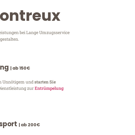
Montreux
leistungen bei Lange Umzugsservice
gestalten.
ung
| ab 150€
von Unnötigem und
starten Sie
Dienstleistung zur
Entrümpelung
nsport
| ab 200€