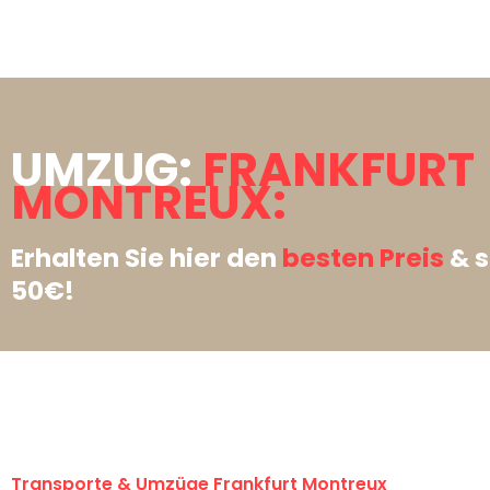
UMZUG:
FRANKFURT
MONTREUX:
Erhalten Sie hier den
besten Preis
& s
50€!
Transporte & Umzüge Frankfurt Montreux