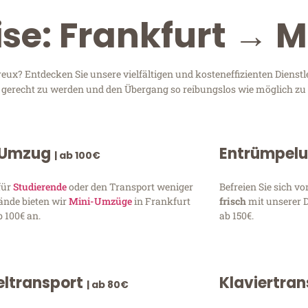
ise: Frankfurt → 
ux? Entdecken Sie unsere vielfältigen und kosteneffizienten Dienst
en gerecht zu werden und den Übergang so reibungslos wie möglich zu 
 Umzug
Entrümpel
| ab 100€
für
Studierende
oder den Transport weniger
Befreien Sie sich 
ände bieten wir
Mini-Umzüge
in Frankfurt
frisch
mit unserer 
 100€ an.
ab 150€.
ltransport
Klaviertra
| ab 80€