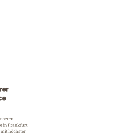
rer
Kostenlose Beratung!
ce
Sie 
unseren
Frag
 in Frankfurt,
 mit höchster