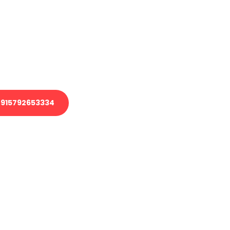
 Transport oder benötigen eine
 Umzug?
ser Team aus Experten freut sich,
elfen!
915792653334
nverbindliche Anfrage senden