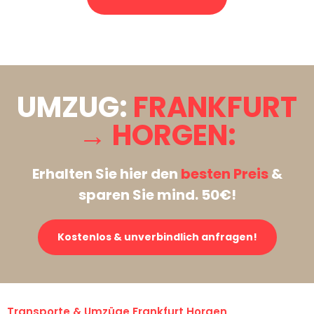
Stattdessen eine unverbindliche Anfrage senden
UMZUG:
FRANKFURT
→ HORGEN:
Erhalten Sie hier den
besten Preis
&
sparen Sie mind. 50€!
Kostenlos & unverbindlich anfragen!
Transporte & Umzüge Frankfurt Horgen