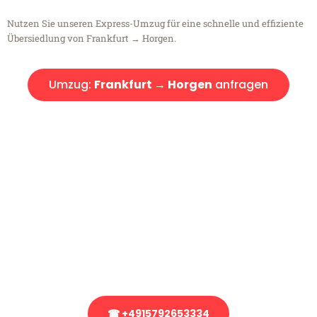
Nutzen Sie unseren Express-Umzug für eine schnelle und effiziente
Übersiedlung von Frankfurt → Horgen.
Umzug:
Frankfurt → Horgen
anfragen
Kostenlose Beratung!
Sie haben Fragen?
Sie haben Fragen zu Ihrem Transport oder benötigen eine Beratung
bezüglich Ihres Umzug?
Rufen Sie uns gerne an, unser Team aus Experten freut sich, Ihnen
kostenlos weiterzuhelfen!
☎ +4915792653334