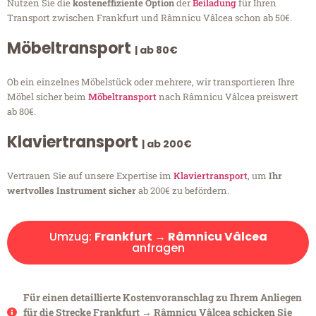
Nutzen Sie die
kosteneffiziente Option
der
Beiladung
für Ihren
Transport zwischen Frankfurt und Râmnicu Vâlcea schon ab 50€.
Möbeltransport
| ab 80€
Ob ein einzelnes Möbelstück oder mehrere, wir transportieren Ihre
Möbel sicher beim
Möbeltransport
nach Râmnicu Vâlcea preiswert
ab 80€.
Klaviertransport
| ab 200€
Vertrauen Sie auf unsere Expertise im
Klaviertransport
, um
Ihr
wertvolles Instrument sicher
ab 200€ zu befördern.
Umzug:
Frankfurt → Râmnicu Vâlcea
anfragen
Für einen detaillierte Kostenvoranschlag zu Ihrem Anliegen
für die Strecke Frankfurt → Râmnicu Vâlcea schicken Sie