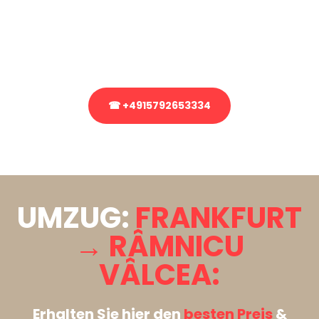
Sie haben Fragen zu Ihrem Transport oder benötigen eine Beratung
bezüglich Ihres Umzug?
Rufen Sie uns gerne an, unser Team aus Experten freut sich, Ihnen
kostenlos weiterzuhelfen!
☎ +4915792653334
Stattdessen eine unverbindliche Anfrage senden
UMZUG:
FRANKFURT
→ RÂMNICU
VÂLCEA:
Erhalten Sie hier den
besten Preis
&