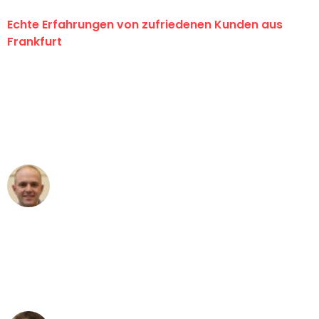
Echte Erfahrungen von zufriedenen Kunden aus
Frankfurt
"Erste Klasse! Ein großes Dankeschön
an das gesamte Team von Lange
Umzugsservice für ihren
außergewöhnlichen Service!"
Frederik F.
Umzug in Frankfurt
"Besser hätte ich mir den Umzug von
Frankfurt nach Wien nicht vorstellen
können - DANKE!"