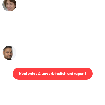
Maria W
Umzug von Frankfurt nach Wien
"Mein Klavier kam in unter 24 Stunden
ohne einen Kratzer an - ein
erstklassiger Service!"
Ümit Y.
Klaviertransport in Frankfurt
Kostenlos & unverbindlich anfragen!
Jetzt anfragen und der nächste glückliche Kunde werden. Alle
Umzugsanfragen sind zu
100% kostenlos & unverbindlich!