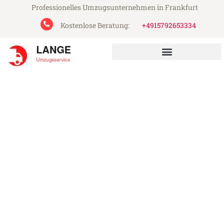
Professionelles Umzugsunternehmen in Frankfurt
Kostenlose Beratung:
+4915792653334
Lange Umzugsservice aus Frankfurt
Umzug Frankfurt Râmnicu
Vâlcea
Günstiger Umzug Frankfurt Râmnicu
Vâlcea (ab 199€)
Express-Abwicklung in unter 24 Stunden!
Über 15 Jahre Erfahrung mit Umzügen!