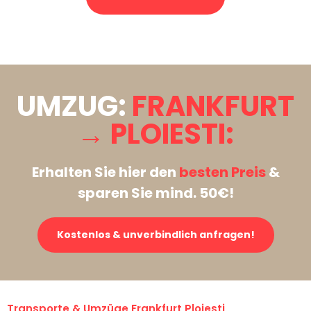
Stattdessen eine unverbindliche Anfrage senden
UMZUG:
FRANKFURT
→ PLOIESTI:
Erhalten Sie hier den
besten Preis
&
sparen Sie mind. 50€!
Kostenlos & unverbindlich anfragen!
Transporte & Umzüge Frankfurt Ploiesti