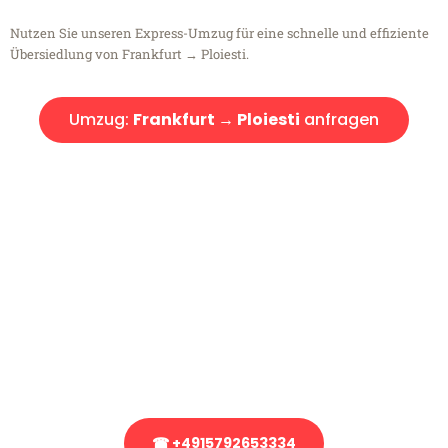
Nutzen Sie unseren Express-Umzug für eine schnelle und effiziente
Übersiedlung von Frankfurt → Ploiesti.
Umzug:
Frankfurt → Ploiesti
anfragen
Kostenlose Beratung!
Sie haben Fragen?
Sie haben Fragen zu Ihrem Transport oder benötigen eine Beratung
bezüglich Ihres Umzug?
Rufen Sie uns gerne an, unser Team aus Experten freut sich, Ihnen
kostenlos weiterzuhelfen!
☎ +4915792653334