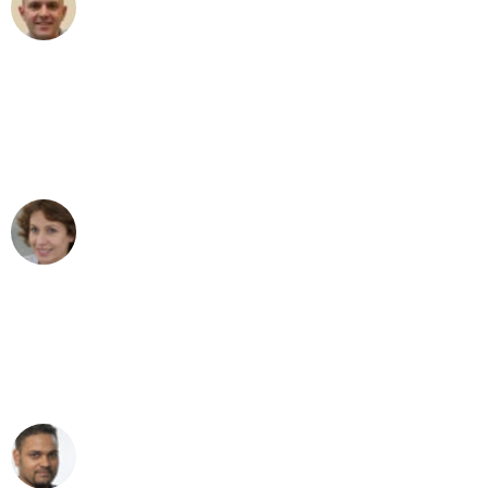
Frederik F.
Umzug in Frankfurt
"Besser hätte ich mir den Umzug von
Frankfurt nach Wien nicht vorstellen
können - DANKE!"
Maria W
Umzug von Frankfurt nach Wien
"Mein Klavier kam in unter 24 Stunden
ohne einen Kratzer an - ein
erstklassiger Service!"
Ümit Y.
Klaviertransport in Frankfurt