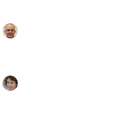
Umzugsservice für ihren
außergewöhnlichen Service!"
Frederik F.
Umzug in Frankfurt
"Besser hätte ich mir den Umzug von
Frankfurt nach Wien nicht vorstellen
können - DANKE!"
Maria W
Umzug von Frankfurt nach Wien
"Mein Klavier kam in unter 24 Stunden
ohne einen Kratzer an - ein