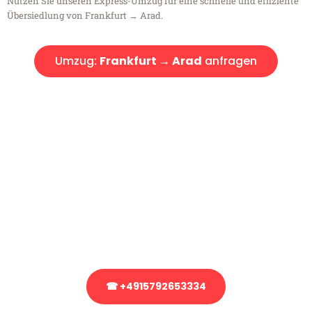
Nutzen Sie unseren Express-Umzug für eine schnelle und effiziente
Übersiedlung von Frankfurt → Arad.
Umzug:
Frankfurt → Arad
anfragen
Kostenlose Beratung!
Sie haben Fragen?
Sie haben Fragen zu Ihrem Transport oder benötigen eine Beratung
bezüglich Ihres Umzug?
Rufen Sie uns gerne an, unser Team aus Experten freut sich, Ihnen
kostenlos weiterzuhelfen!
☎ +4915792653334