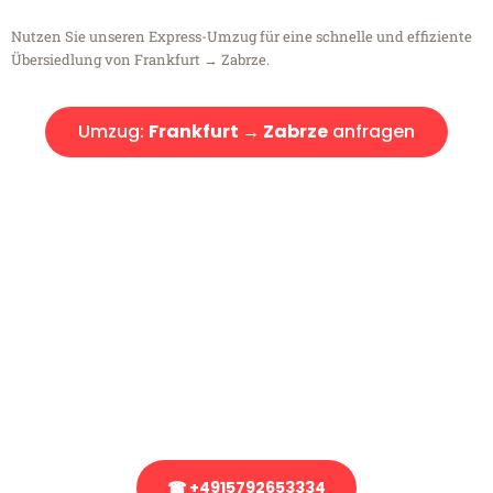
Nutzen Sie unseren Express-Umzug für eine schnelle und effiziente
Übersiedlung von Frankfurt → Zabrze.
Umzug:
Frankfurt → Zabrze
anfragen
Kostenlose Beratung!
Sie haben Fragen?
Sie haben Fragen zu Ihrem Transport oder benötigen eine Beratung
bezüglich Ihres Umzug?
Rufen Sie uns gerne an, unser Team aus Experten freut sich, Ihnen
kostenlos weiterzuhelfen!
☎ +4915792653334