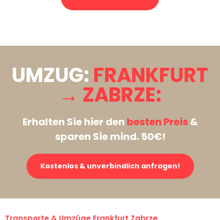
Stattdessen eine unverbindliche Anfrage senden
UMZUG:
FRANKFURT
→ ZABRZE:
Erhalten Sie hier den
besten Preis
&
sparen Sie mind. 50€!
Kostenlos & unverbindlich anfragen!
Transporte & Umzüge Frankfurt Zabrze