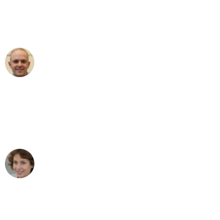
an das gesamte Team von Lange
Umzugsservice für ihren
außergewöhnlichen Service!"
Frederik F.
Umzug in Frankfurt
"Besser hätte ich mir den Umzug von
Frankfurt nach Wien nicht vorstellen
können - DANKE!"
Maria W
Umzug von Frankfurt nach Wien
"Mein Klavier kam in unter 24 Stunden
ohne einen Kratzer an - ein