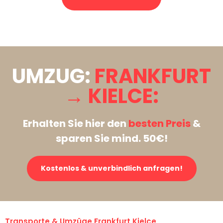
Stattdessen eine unverbindliche Anfrage senden
UMZUG:
FRANKFURT
→ KIELCE:
Erhalten Sie hier den
besten Preis
&
sparen Sie mind. 50€!
Kostenlos & unverbindlich anfragen!
Transporte & Umzüge Frankfurt Kielce