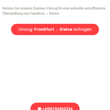
Nutzen Sie unseren Express-Umzug für eine schnelle und effiziente
Übersiedlung von Frankfurt → Kielce.
Umzug:
Frankfurt → Kielce
anfragen
Kostenlose Beratung!
Sie haben Fragen?
Sie haben Fragen zu Ihrem Transport oder benötigen eine Beratung
bezüglich Ihres Umzug?
Rufen Sie uns gerne an, unser Team aus Experten freut sich, Ihnen
kostenlos weiterzuhelfen!
☎ +4915792653334