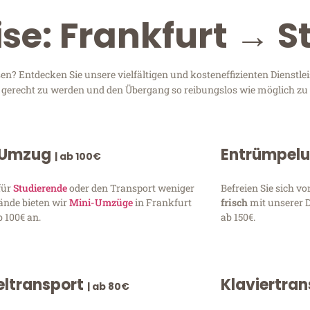
ise: Frankfurt → S
n? Entdecken Sie unsere vielfältigen und kosteneffizienten Dienstl
en gerecht zu werden und den Übergang so reibungslos wie möglich zu 
 Umzug
Entrümpel
| ab 100€
für
Studierende
oder den Transport weniger
Befreien Sie sich 
ände bieten wir
Mini-Umzüge
in Frankfurt
frisch
mit unserer 
 100€ an.
ab 150€.
ltransport
Klaviertra
| ab 80€