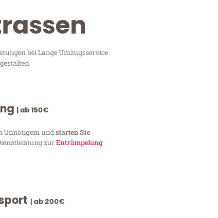
trassen
eistungen bei Lange Umzugsservice
gestalten.
ung
| ab 150€
von Unnötigem und
starten Sie
Dienstleistung zur
Entrümpelung
nsport
| ab 200€