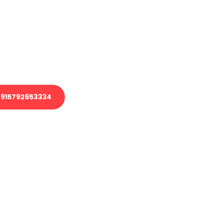
 Transport oder benötigen eine
 Umzug?
ser Team aus Experten freut sich,
elfen!
915792653334
nverbindliche Anfrage senden