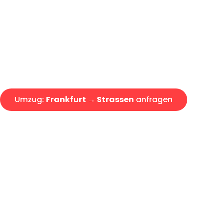
Express-Abwicklung in unter 2
Über 15 Jahre Erfahrung mit 
Angebot erhalten in unter 30 
Umzug:
Frankfurt → Strassen
anfragen
Alle Umzugsanfragen sind zu 100% kostenlos & unverbind