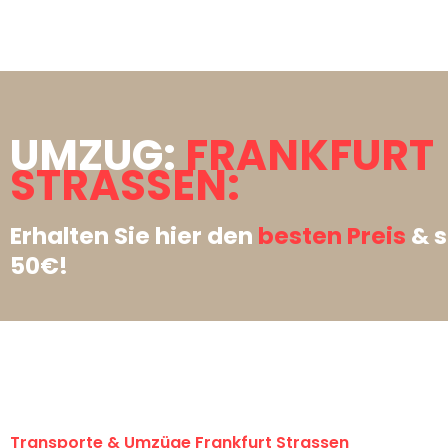
UMZUG:
FRANKFURT
STRASSEN:
Erhalten Sie hier den
besten Preis
& s
50€!
Transporte & Umzüge Frankfurt Strassen