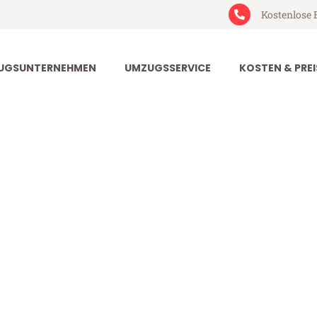
Kostenlose 
UGSUNTERNEHMEN
UMZUGSSERVICE
KOSTEN & PREI
rt Strassen
rassen (ab 199€)