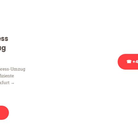
Sie haben Fragen zu Ihrem
Beratung bezüglich Ihres
Rufen Sie uns gerne an, un
ess
Ihnen kostenlos weiterzuh
ug
☎ +4
xpress-Umzug
fiziente
Stattdessen eine u
kfurt →