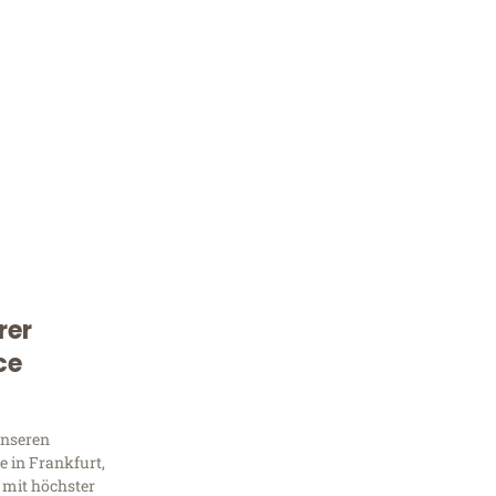
rer
Kostenlose Beratung!
ce
Sie 
unseren
Frag
 in Frankfurt,
 mit höchster