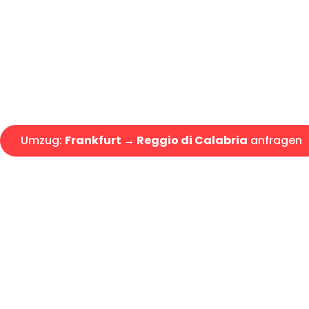
Express-Abwicklung in unter 2
Über 15 Jahre Erfahrung mit 
Angebot erhalten in unter 30 
Umzug:
Frankfurt → Reggio di Calabria
anfragen
Alle Umzugsanfragen sind zu 100% kostenlos & unverbind