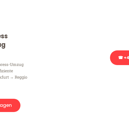
Sie haben Fragen zu Ihrem
Beratung bezüglich Ihres
Rufen Sie uns gerne an, un
ess
Ihnen kostenlos weiterzuh
ug
☎ +4
xpress-Umzug
fiziente
Stattdessen eine u
kfurt → Reggio
ragen