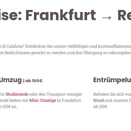
se: Frankfurt → R
i Calabria? Entdecken Sie unsere vielfältigen und kosteneffizienten
hren Bedürfnissen gerecht zu werden und den Übergang so reibungslos
 Umzug
Entrümpel
| ab 100€
für
Studierende
oder den Transport weniger
Befreien Sie sich 
ände bieten wir
Mini-Umzüge
in Frankfurt
frisch
mit unserer 
 100€ an.
ab 150€.