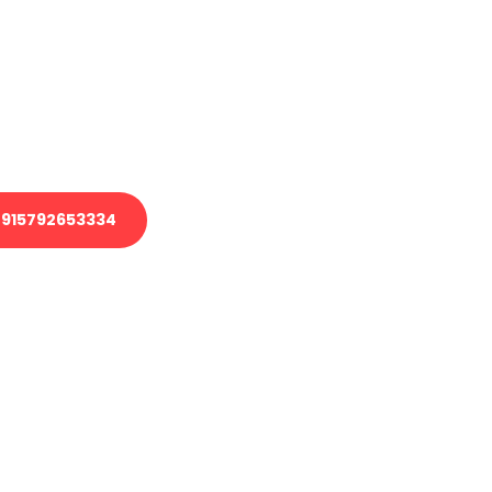
 Transport oder benötigen eine
 Umzug?
ser Team aus Experten freut sich,
elfen!
915792653334
nverbindliche Anfrage senden