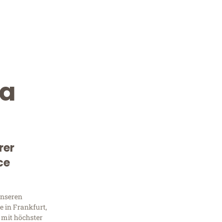
ia
rer
Kostenlose Beratung!
ce
Sie 
unseren
Frag
 in Frankfurt,
 mit höchster