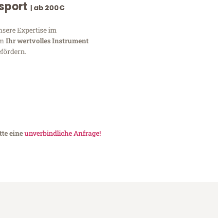
nsport
| ab 200€
nsere Expertise im
um
Ihr wertvolles Instrument
fördern.
tte eine
unverbindliche Anfrage!