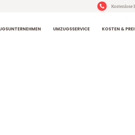
Kostenlose 
UGSUNTERNEHMEN
UMZUGSSERVICE
KOSTEN & PREI
rt Reggio di C
gio di Calabria (ab 199€)