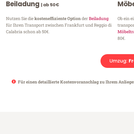
Beiladung
Möbe
| ab 50€
Nutzen Sie die
kosteneffiziente Option
der
Beiladung
Ob ein e
für Ihren Transport zwischen Frankfurt und Reggio di
transpor
Calabria schon ab 50€.
Möbeltr
80€.
Umzug:
Fr
Für einen detaillierte Kostenvoranschlag zu Ihrem Anliegen