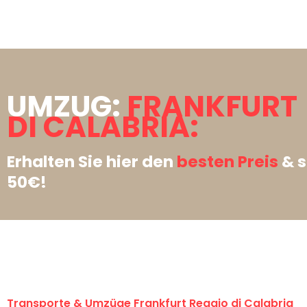
UMZUG:
FRANKFURT 
DI CALABRIA:
Erhalten Sie hier den
besten Preis
& s
50€!
Transporte & Umzüge Frankfurt Reggio di Calabria