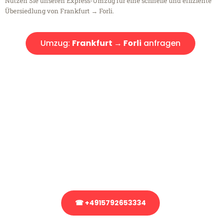
Nutzen Sie unseren Express-Umzug für eine schnelle und effiziente
Übersiedlung von Frankfurt → Forli.
Umzug:
Frankfurt → Forli
anfragen
Kostenlose Beratung!
Sie haben Fragen?
Sie haben Fragen zu Ihrem Transport oder benötigen eine Beratung
bezüglich Ihres Umzug?
Rufen Sie uns gerne an, unser Team aus Experten freut sich, Ihnen
kostenlos weiterzuhelfen!
☎ +4915792653334