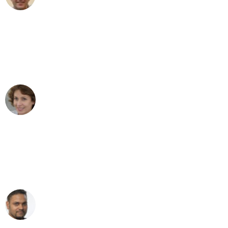
"Besser hätte ich mir den Umzug von
Frankfurt nach Wien nicht vorstellen
können - DANKE!"
Maria W
Umzug von Frankfurt nach Wien
"Mein Klavier kam in unter 24 Stunden
ohne einen Kratzer an - ein
erstklassiger Service!"
Ümit Y.
Klaviertransport in Frankfurt