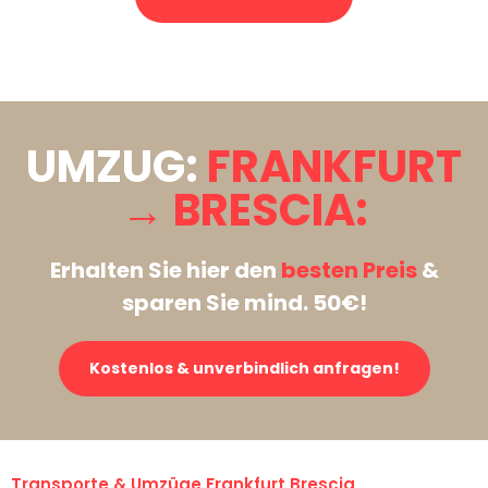
Stattdessen eine unverbindliche Anfrage senden
UMZUG:
FRANKFURT
→ BRESCIA:
Erhalten Sie hier den
besten Preis
&
sparen Sie mind. 50€!
Kostenlos & unverbindlich anfragen!
Transporte & Umzüge Frankfurt Brescia