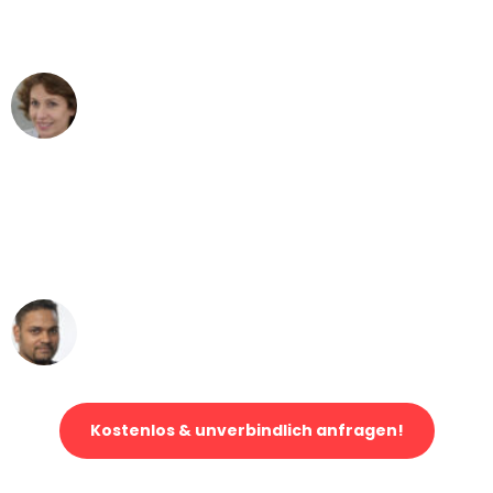
Frankfurt nach Wien nicht vorstellen
können - DANKE!"
Maria W
Umzug von Frankfurt nach Wien
"Mein Klavier kam in unter 24 Stunden
ohne einen Kratzer an - ein
erstklassiger Service!"
Ümit Y.
Klaviertransport in Frankfurt
Kostenlos & unverbindlich anfragen!
Jetzt anfragen und der nächste glückliche Kunde werden. Alle