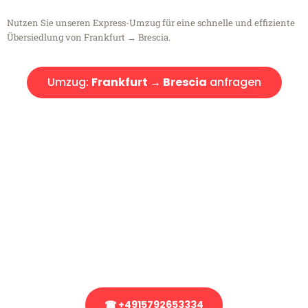
Nutzen Sie unseren Express-Umzug für eine schnelle und effiziente
Übersiedlung von Frankfurt → Brescia.
Umzug:
Frankfurt → Brescia
anfragen
Kostenlose Beratung!
Sie haben Fragen?
Sie haben Fragen zu Ihrem Transport oder benötigen eine Beratung
bezüglich Ihres Umzug?
Rufen Sie uns gerne an, unser Team aus Experten freut sich, Ihnen
kostenlos weiterzuhelfen!
☎ +4915792653334