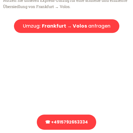
Nutzen Sie unseren Express-Umzug für eine schnelle und effiziente
Übersiedlung von Frankfurt → Volos.
Umzug:
Frankfurt → Volos
anfragen
Kostenlose Beratung!
Sie haben Fragen?
Sie haben Fragen zu Ihrem Transport oder benötigen eine Beratung
bezüglich Ihres Umzug?
Rufen Sie uns gerne an, unser Team aus Experten freut sich, Ihnen
kostenlos weiterzuhelfen!
☎ +4915792653334