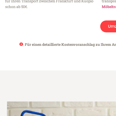
für Ihren Transport zwischen Frankfurt und Kuopio
transpor
schon ab 50€.
Möbeltr
Um
Für einen detaillierte Kostenvoranschlag zu Ihrem An