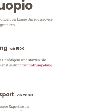
Kuopio
istungen bei Lange Umzugsservice
gestalten.
ung
| ab 150€
von Unnötigem und
starten Sie
Dienstleistung zur
Entrümpelung
nsport
| ab 200€
nsere Expertise im