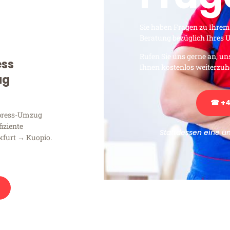
Sie haben Fragen zu Ihrem
Beratung bezüglich Ihres
Rufen Sie uns gerne an, un
ess
Ihnen kostenlos weiterzuh
ug
☎ +4
xpress-Umzug
fiziente
Stattdessen eine u
kfurt → Kuopio.