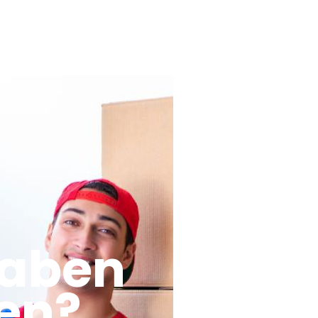
haben
en?