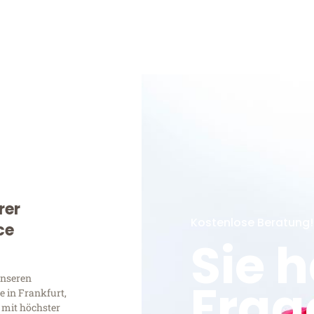
rer
Kostenlose Beratung!
ce
Sie 
unseren
Frag
 in Frankfurt,
 mit höchster