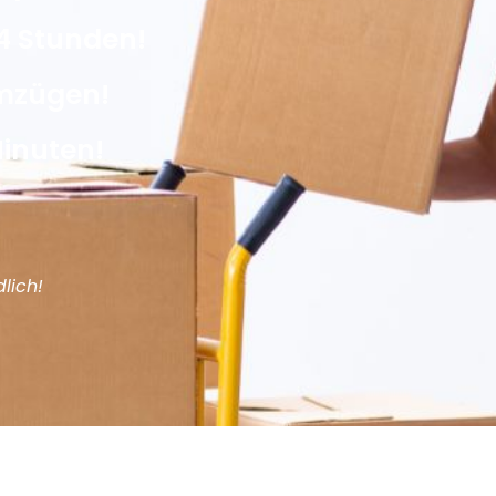
4 Stunden!
Umzügen!
Minuten!
lich!