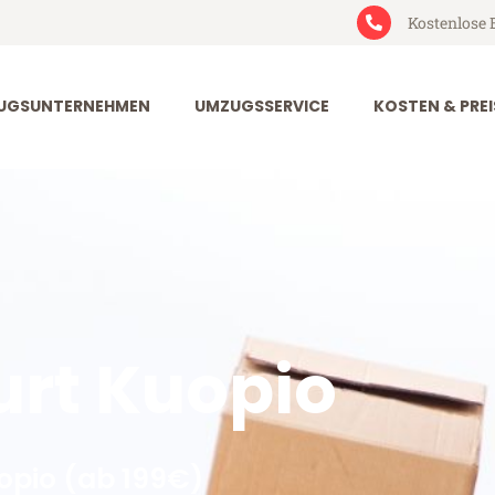
Kostenlose 
UGSUNTERNEHMEN
UMZUGSSERVICE
KOSTEN & PREI
rt Kuopio
opio (ab 199€)