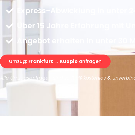
Express-Abwicklung in unter 2
Über 15 Jahre Erfahrung mit 
Angebot erhalten in unter 30 
Umzug:
Frankfurt → Kuopio
anfragen
Alle Umzugsanfragen sind zu 100% kostenlos & unverbind