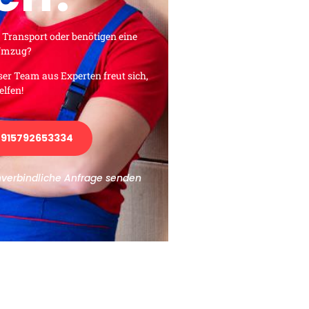
 Transport oder benötigen eine
 Umzug?
ser Team aus Experten freut sich,
elfen!
915792653334
nverbindliche Anfrage senden