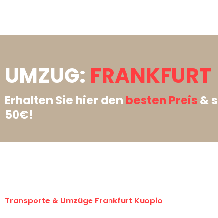
UMZUG:
FRANKFURT 
Erhalten Sie hier den
besten Preis
& s
50€!
Transporte & Umzüge Frankfurt Kuopio