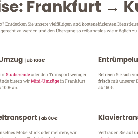
ise: Frankfurt → 
 Entdecken Sie unsere vielfältigen und kosteneffizienten Dienstle
en gerecht zu werden und den Übergang so reibungslos wie möglich zu 
 Umzug
Entrümpel
| ab 100€
für
Studierende
oder den Transport weniger
Befreien Sie sich 
ände bieten wir
Mini-Umzüge
in Frankfurt
frisch
mit unserer 
 100€ an.
ab 150€.
ltransport
Klaviertra
| ab 80€
inzelnes Möbelstück oder mehrere, wir
Vertrauen Sie auf u