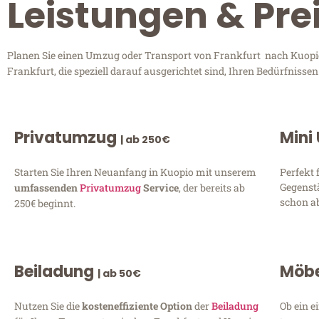
Leistungen & Pre
Planen Sie einen Umzug oder Transport von Frankfurt nach Kuopio?
Frankfurt, die speziell darauf ausgerichtet sind, Ihren Bedürfniss
Privatumzug
Mini
| ab 250€
Starten Sie Ihren Neuanfang in Kuopio mit unserem
Perfekt 
Gegenst
umfassenden
Privatumzug
Service
, der bereits ab
schon ab
250€ beginnt.
Beiladung
Möbe
| ab 50€
Nutzen Sie die
kosteneffiziente Option
der
Beiladung
Ob ein e