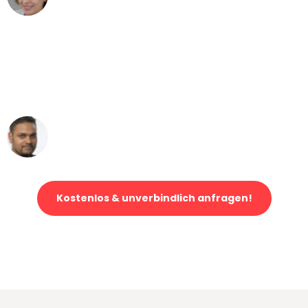
Umzug von Frankfurt nach Wien
"Mein Klavier kam in unter 24 Stunden
ohne einen Kratzer an - ein
erstklassiger Service!"
Ümit Y.
Klaviertransport in Frankfurt
Kostenlos & unverbindlich anfragen!
Jetzt anfragen und der nächste glückliche Kunde werden. Alle
Umzugsanfragen sind zu
100% kostenlos & unverbindlich!