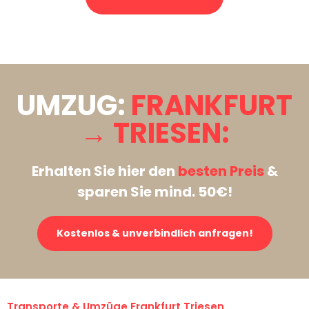
Stattdessen eine unverbindliche Anfrage senden
UMZUG:
FRANKFURT
→ TRIESEN:
Erhalten Sie hier den
besten Preis
&
sparen Sie mind. 50€!
Kostenlos & unverbindlich anfragen!
Transporte & Umzüge Frankfurt Triesen