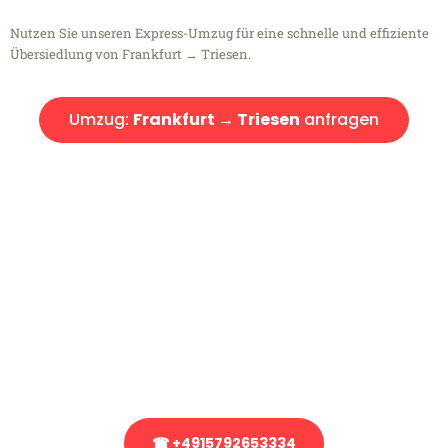
Nutzen Sie unseren Express-Umzug für eine schnelle und effiziente
Übersiedlung von Frankfurt → Triesen.
Umzug:
Frankfurt → Triesen
anfragen
Kostenlose Beratung!
Sie haben Fragen?
Sie haben Fragen zu Ihrem Transport oder benötigen eine Beratung
bezüglich Ihres Umzug?
Rufen Sie uns gerne an, unser Team aus Experten freut sich, Ihnen
kostenlos weiterzuhelfen!
☎ +4915792653334