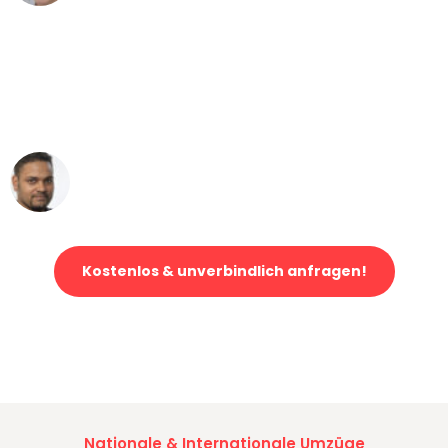
"Mein Klavier kam in unter 24 Stunden
ohne einen Kratzer an - ein
erstklassiger Service!"
Ümit Y.
Klaviertransport in Frankfurt
Kostenlos & unverbindlich anfragen!
Jetzt anfragen und der nächste glückliche Kunde werden. Alle
Umzugsanfragen sind zu
100% kostenlos & unverbindlich!
Nationale & Internationale Umzüge