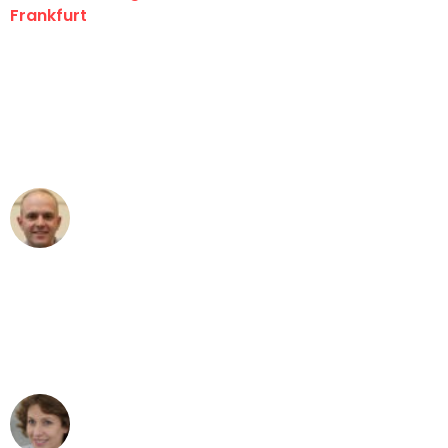
Frankfurt
"Erste Klasse! Ein großes Dankeschön
an das gesamte Team von Lange
Umzugsservice für ihren
außergewöhnlichen Service!"
Frederik F.
Umzug in Frankfurt
"Besser hätte ich mir den Umzug von
Frankfurt nach Wien nicht vorstellen
können - DANKE!"
Maria W
Umzug von Frankfurt nach Wien