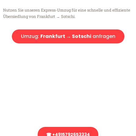
Nutzen Sie unseren Express-Umzug für eine schnelle und effiziente
Übersiedlung von Frankfurt → Sotschi.
Umzug:
Frankfurt → Sotschi
anfragen
Kostenlose Beratung!
Sie haben Fragen?
Sie haben Fragen zu Ihrem Transport oder benötigen eine Beratung
bezüglich Ihres Umzug?
Rufen Sie uns gerne an, unser Team aus Experten freut sich, Ihnen
kostenlos weiterzuhelfen!
☎ +4915792653334