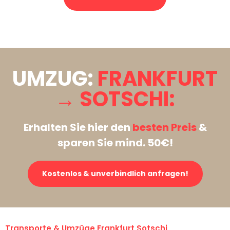
Stattdessen eine unverbindliche Anfrage senden
UMZUG:
FRANKFURT
→ SOTSCHI:
Erhalten Sie hier den
besten Preis
&
sparen Sie mind. 50€!
Kostenlos & unverbindlich anfragen!
Transporte & Umzüge Frankfurt Sotschi