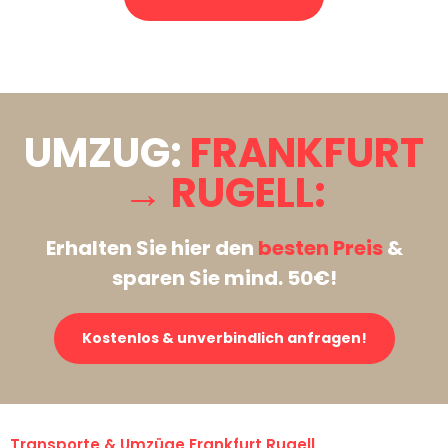
Stattdessen eine unverbindliche Anfrage senden
UMZUG:
FRANKFURT
→ RUGELL:
Erhalten Sie hier den
besten Preis
&
sparen Sie mind. 50€!
Kostenlos & unverbindlich anfragen!
Transporte & Umzüge Frankfurt Rugell