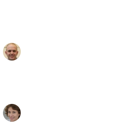
"Erste Klasse! Ein großes Dankeschön
an das gesamte Team von Lange
Umzugsservice für ihren
außergewöhnlichen Service!"
Frederik F.
Umzug in Frankfurt
"Besser hätte ich mir den Umzug von
Frankfurt nach Wien nicht vorstellen
können - DANKE!"
Maria W
Umzug von Frankfurt nach Wien