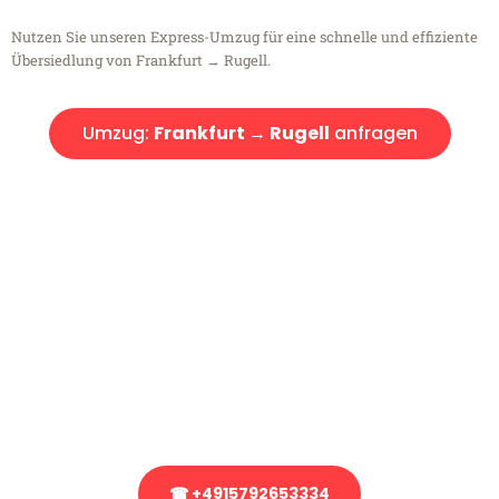
Nutzen Sie unseren Express-Umzug für eine schnelle und effiziente
Übersiedlung von Frankfurt → Rugell.
Umzug:
Frankfurt → Rugell
anfragen
Kostenlose Beratung!
Sie haben Fragen?
Sie haben Fragen zu Ihrem Transport oder benötigen eine Beratung
bezüglich Ihres Umzug?
Rufen Sie uns gerne an, unser Team aus Experten freut sich, Ihnen
kostenlos weiterzuhelfen!
☎ +4915792653334