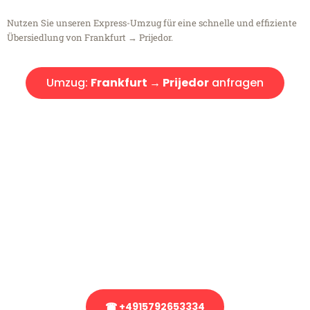
Nutzen Sie unseren Express-Umzug für eine schnelle und effiziente
Übersiedlung von Frankfurt → Prijedor.
Umzug:
Frankfurt → Prijedor
anfragen
Kostenlose Beratung!
Sie haben Fragen?
Sie haben Fragen zu Ihrem Transport oder benötigen eine Beratung
bezüglich Ihres Umzug?
Rufen Sie uns gerne an, unser Team aus Experten freut sich, Ihnen
kostenlos weiterzuhelfen!
☎ +4915792653334