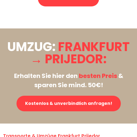
Stattdessen eine unverbindliche Anfrage senden
UMZUG:
FRANKFURT
→ PRIJEDOR:
Erhalten Sie hier den
besten Preis
&
sparen Sie mind. 50€!
Kostenlos & unverbindlich anfragen!
Transporte & Umzüge Frankfurt Prijedor