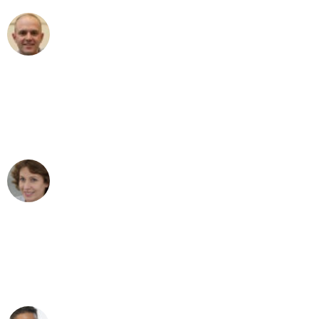
Frederik F.
Umzug in Frankfurt
"Besser hätte ich mir den Umzug von
Frankfurt nach Wien nicht vorstellen
können - DANKE!"
Maria W
Umzug von Frankfurt nach Wien
"Mein Klavier kam in unter 24 Stunden
ohne einen Kratzer an - ein
erstklassiger Service!"